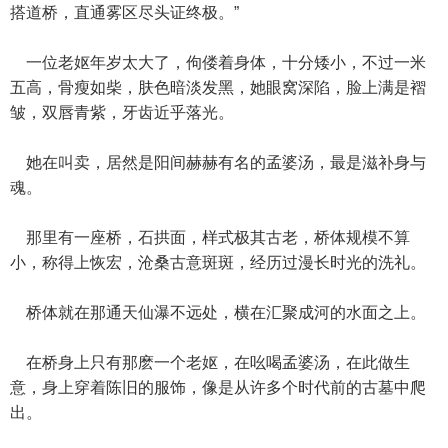
搭道桥，直通雾区尽头证终极。”
一位老妪年岁太大了，佝偻着身体，十分矮小，不过一米
五高，骨瘦如柴，肤色暗淡发黑，她眼窝深陷，脸上满是褶
皱，双唇青紫，牙齿近乎落光。
她在叫卖，居然是阳间赫赫有名的孟婆汤，最是滋补身与
魂。
那里有一座桥，石拱面，样式极其古老，桥体规模不算
小，称得上恢宏，沧桑古意斑斑，经历过漫长时光的洗礼。
桥体就在那通天仙瀑不远处，横在汇聚成河的水面之上。
在桥身上只有那麽一个老妪，在吆喝孟婆汤，在此做生
意，身上穿着陈旧的服饰，像是从许多个时代前的古墓中爬
出。