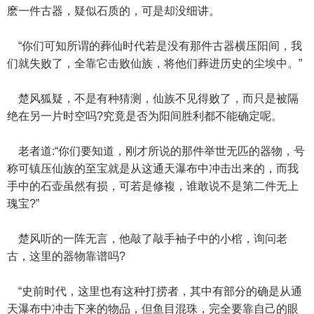
麽一件古器，疑似石质的，可是却没细讲。
“你们可知所谓的葬仙时代若是没有那件古器横压阳间，我
们就失败了，全靠它击败仙族，将他们葬进历史的尘埃中。”
楚风狐疑，不是有种猜测，仙族不见得败了，而只是被隔
绝在另一片时空吗?究竟是否为阳间胜利都不能确定呢。
老者道:“你们要知道，刚才所说的那件举世无匹的器物，号
称可镇压仙族的至宝就是从这通天瀑布中冲击出来的，而我
手中的石壶虽然有损，可若是修複，谁敢说不是第二件无上
瑰宝?”
楚风听的一阵无言，他敲了敲手袖子中的小棺，询问老
古，这里的器物靠谱吗?
“史前时代，这里也有这种打捞者，其中有部分的确是从通
天瀑布中冲击下来的物品，但鱼目混珠，完全要靠自己的眼