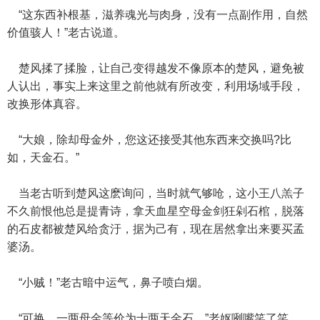
“这东西补根基，滋养魂光与肉身，没有一点副作用，自然
价值骇人！”老古说道。
楚风揉了揉脸，让自己变得越发不像原本的楚风，避免被
人认出，事实上来这里之前他就有所改变，利用场域手段，
改换形体真容。
“大娘，除却母金外，您这还接受其他东西来交换吗?比
如，天金石。”
当老古听到楚风这麽询问，当时就气够呛，这小王八羔子
不久前恨他总是提青诗，拿天血星空母金剑狂剁石棺，脱落
的石皮都被楚风给贪汙，据为己有，现在居然拿出来要买孟
婆汤。
“小贼！”老古暗中运气，鼻子喷白烟。
“可换，一两母金等价为十两天金石。”老妪咧嘴笑了笑。