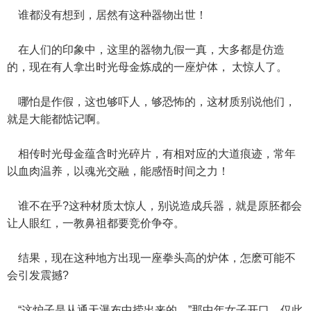
谁都没有想到，居然有这种器物出世！
在人们的印象中，这里的器物九假一真，大多都是仿造
的，现在有人拿出时光母金炼成的一座炉体， 太惊人了。
哪怕是作假，这也够吓人，够恐怖的，这材质别说他们，
就是大能都惦记啊。
相传时光母金蕴含时光碎片，有相对应的大道痕迹，常年
以血肉温养，以魂光交融，能感悟时间之力！
谁不在乎?这种材质太惊人，别说造成兵器，就是原胚都会
让人眼红，一教鼻祖都要竞价争夺。
结果，现在这种地方出现一座拳头高的炉体，怎麽可能不
会引发震撼?
“这炉子是从通天瀑布中捞出来的。”那中年女子开口，仅此