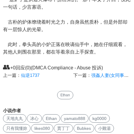
一句话，少言寡语。
古朴的炉体缭绕着时光之力，自身虽然质朴，但是外部却
有一层惊人的光晕。
此时，拳头高的小炉正落在映谪仙手中，她在仔细观看，
其他人则围在那里，都在等着亲自上手探查。
👥
+0回应(0)(DMCA Compliance - Abuse 投诉)
上一篇：
仙逆1737
下一篇：
强姦人妻(女同事编下)
Ethan
小说作者
天地丸丸
冰心
Ethan
yamato888
kg0000
只有我懂妳
likes080
賈丁丁
Bubkes
小雞湯