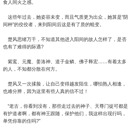
食人间火之感。
这些年过去，她姿容未变，而且气质更为出众，她算是“阴
间种”的佼佼者，来到阳间后这是有了质的蜕变。
楚风思绪万千，不知道其他进入阳间的故人怎样了，是否
也有了难得的际遇?
紫鸾、元魔、姜洛神、道子金鳞、佛子释宏……有着太多
的人，不知都分散在何方。
楚风又一次揉脸，让自己变得越发陌生，哪怕熟人相逢，
也难分辨，因为这里有些人真的信不过！
“老古，你看到没有，那些走过去的神子、天尊门徒可都是
有护道者啊，都有神王跟随，保护他们，我这样出现行吗，
单凭你靠的住吗?”