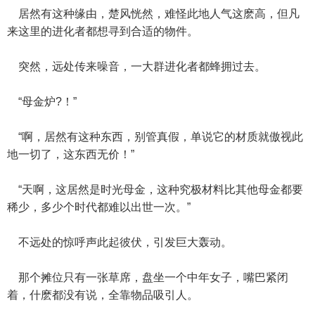
居然有这种缘由，楚风恍然，难怪此地人气这麽高，但凡
来这里的进化者都想寻到合适的物件。
突然，远处传来噪音，一大群进化者都蜂拥过去。
“母金炉?！”
“啊，居然有这种东西，别管真假，单说它的材质就傲视此
地一切了，这东西无价！”
“天啊，这居然是时光母金，这种究极材料比其他母金都要
稀少，多少个时代都难以出世一次。”
不远处的惊呼声此起彼伏，引发巨大轰动。
那个摊位只有一张草席，盘坐一个中年女子，嘴巴紧闭
着，什麽都没有说，全靠物品吸引人。