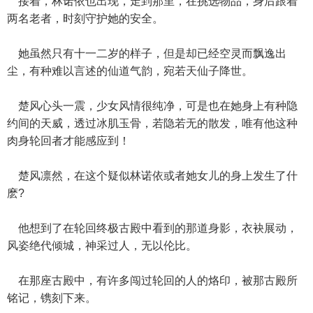
接着，林诺依也出现，走到那里，在挑选物品，身后跟着
两名老者，时刻守护她的安全。
她虽然只有十一二岁的样子，但是却已经空灵而飘逸出
尘，有种难以言述的仙道气韵，宛若天仙子降世。
楚风心头一震，少女风情很纯净，可是也在她身上有种隐
约间的天威，透过冰肌玉骨，若隐若无的散发，唯有他这种
肉身轮回者才能感应到！
楚风凛然，在这个疑似林诺依或者她女儿的身上发生了什
麽?
他想到了在轮回终极古殿中看到的那道身影，衣袂展动，
风姿绝代倾城，神采过人，无以伦比。
在那座古殿中，有许多闯过轮回的人的烙印，被那古殿所
铭记，镌刻下来。