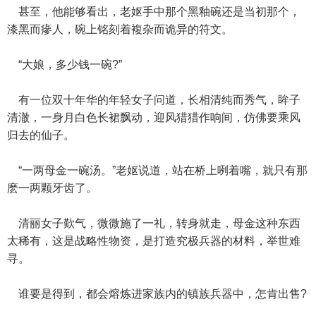
甚至，他能够看出，老妪手中那个黑釉碗还是当初那个，
漆黑而瘮人，碗上铭刻着複杂而诡异的符文。
“大娘，多少钱一碗?”
有一位双十年华的年轻女子问道，长相清纯而秀气，眸子
清澈，一身月白色长裙飘动，迎风猎猎作响间，仿佛要乘风
归去的仙子。
“一两母金一碗汤。”老妪说道，站在桥上咧着嘴，就只有那
麽一两颗牙齿了。
清丽女子歎气，微微施了一礼，转身就走，母金这种东西
太稀有，这是战略性物资，是打造究极兵器的材料，举世难
寻。
谁要是得到，都会熔炼进家族内的镇族兵器中，怎肯出售?