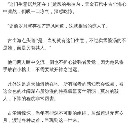
“这门生意居然还在！”楚风的袍袖内，天金石棺中古尘海心
中凛然，倒吸一口凉气，深感吃惊。
“史前岁月就存在?”楚风问道，这就相当的惊人了。
古尘海点头道:“是，当初就有这门生意，不过卖孟婆汤的不
是她，而是另有其人。”
他们两人暗中交流，倒也不担心被强者发觉，因为楚风将
手放在小棺上，不需要散开神念过远。
此外这是通天仙瀑所在地，所有强者的感知都会锐减，被
这金色的壮阔瀑布所弥漫的特殊氤氲雾丝消弱，莫名的骇
人，下降的程度非常厉害。
古尘海惊悚，当年有些深不可测的组织，居然跨过无穷岁
月，渡过各种劫难，呈现到这一世来。