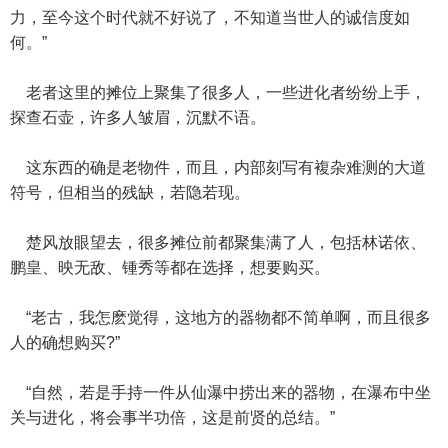
力，至今这个时代就不好说了，不知道当世人的诚信度如
何。”
老者这里的摊位上聚集了很多人，一些进化者纷纷上手，
探查石壶，许多人皱眉，沉默不语。
这东西的确是老物件，而且，内部刻写有複杂难测的大道
符号，但相当的残缺，若隐若现。
楚风放眼望去，很多摊位前都聚集满了人，包括林诺依、
鹏皇、映无敌、锺秀等都在选择，想要购买。
“老古，我怎麽觉得，这地方的器物都不简单啊，而且很多
人的确想购买?”
“自然，若是手持一件从仙瀑中捞出来的器物，在瀑布中坐
关与进化，将会事半功倍，这是前贤的总结。”