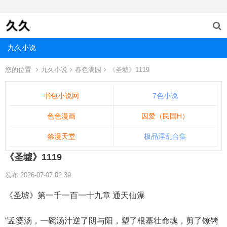
九久小说
您的位置
九久小说
春色满园
《圣墟》1119
书包小说网
7色小说
色色漫画
囚爱（民国H）
禁漫天堂
极品淫乱合集
《圣墟》1119
发布:2026-07-07 02:39
《圣墟》第一千一百一十九章 通天仙瀑
“孟婆汤，一碗汤汁逆了阴与阳，塑了根基壮命魂，剪了镣铐