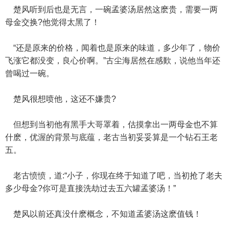
楚风听到后也是无言，一碗孟婆汤居然这麽贵，需要一两
母金交换?他觉得太黑了！
“还是原来的价格，闻着也是原来的味道，多少年了，物价
飞涨它都没变，良心价啊。”古尘海居然在感歎，说他当年还
曾喝过一碗。
楚风很想喷他，这还不嫌贵?
但想到当初他有黑手大哥罩着，估摸拿出一两母金也不算
什麽，优渥的背景与底蕴，老古当初妥妥算是一个钻石王老
五。
老古愤愤，道:“小子，你现在终于知道了吧，当初抢了老夫
多少母金?你可是直接洗劫过去五六罐孟婆汤！”
楚风以前还真没什麽概念，不知道孟婆汤这麽值钱！