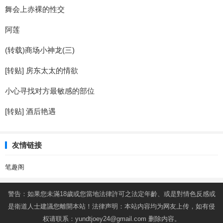
舞会上赤裸的性交
阿莲
(转载)商场小神龙(三)
[转贴] 房东太太的情欲
小心寻找对方最敏感的部位
[转贴] 酒后艳遇
友情链接
笔趣阁
警告：如果您未滿18歲或您當地法律許可之法定年齡、或是對情色反感或
是衛道人士建議您離開本站！法律声明：本站内容均为网友上传，如有侵
权请联系：
yundtjoey24@gmail.com
删除内容。