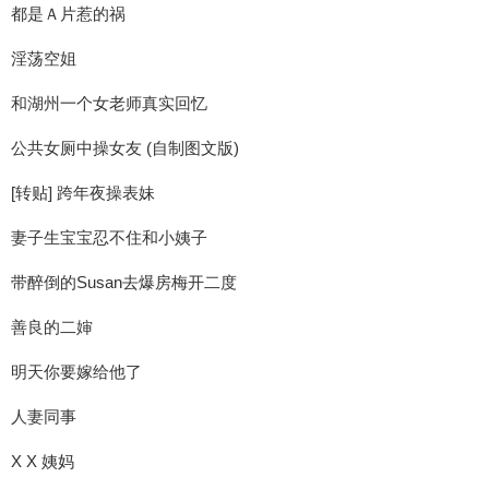
都是Ａ片惹的祸
淫荡空姐
和湖州一个女老师真实回忆
公共女厕中操女友 (自制图文版)
[转贴] 跨年夜操表妹
妻子生宝宝忍不住和小姨子
带醉倒的Susan去爆房梅开二度
善良的二婶
明天你要嫁给他了
人妻同事
X X 姨妈