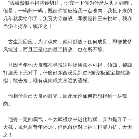
“我虽然恨不得将你切片，研究一下你为什麽从头坏到脚，
但是，一码归一码，既然你答应给我一点魂肉，我接下来的
几年就卖给你了，负责为你血战，即便是神王来挑衅，我亦
当浴血搏杀，镇压之！”
古尘海回应，为了魂肉，他可以放下任何成见，即便被楚
风坑过，而且还是他的最强情敌，也在所不辞。
只因当年他大哥都在寻找这种物质却不可得，须知，黎龘
打遍天下无对手，什麽好东西没见到过?连究极至宝都敢染
指，敢去抢，唯有魂肉成为永远的遗憾。
他相信自己大哥的眼光，因此无论如何都想得到一块魂
肉。
他有一定的底气，在太武祖坟中进化迅猛，实力提升了一
大截，虽然离昔年还远，但他自信对上神王也能力抗，无惧
之！