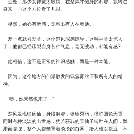
远处，那少女神觉太敏锐，在楚风才侧身的刹那，就转过
身来，向这个方位看了几眼。
显然，她心有所感，觉察出有人在看她。
差一点就被发觉，这让楚风深感惊异，这种神觉太惊人
了，他都已经压製自身各种气息，毫无波动，都能有感?
他相信，这不是正常的神识感触，而是一种本能。
因为，这个地方的仙瀑散发的氤氲雾丝压製所有人的精
神。
“咦，她果然也来了！”
楚风发现映谪仙，身段婀娜，姿容秀丽，堪称国色天香，
同时有种淡淡的出世感，犹若获罪的天仙子转世在人间，飘
渺而朦胧，整个人都笼罩着淡淡的白雾，给人难以接近、不