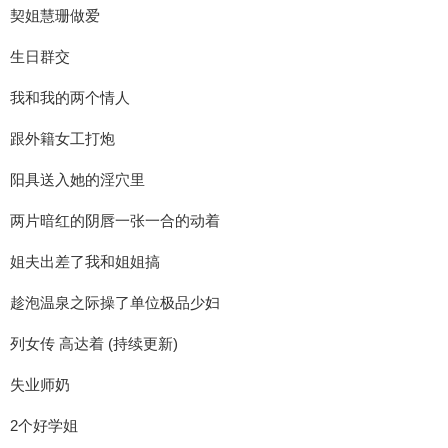
契姐慧珊做爱
生日群交
我和我的两个情人
跟外籍女工打炮
阳具送入她的淫穴里
两片暗红的阴唇一张一合的动着
姐夫出差了我和姐姐搞
趁泡温泉之际操了单位极品少妇
列女传 高达着 (持续更新)
失业师奶
2个好学姐