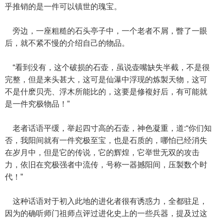
乎推销的是一件可以镇世的瑰宝。
旁边，一座粗糙的石头亭子中，一个老者不屑，瞥了一眼
后，就不紧不慢的介绍自己的物品。
“看到没有，这个破损的石壶，虽说壶嘴缺失半截，不是很
完整，但是来头甚大，这可是仙瀑中浮现的炼製天物，这可
不是什麽贝壳、浮木所能比的，这要是修複好后，有可能就
是一件究极物品！”
老者话语平缓，举起四寸高的石壶，神色凝重，道:“你们知
否，我阳间就有一件究极至宝，也是石质的，哪怕已经消失
在岁月中，但是它的传说，它的辉煌，它举世无双的攻击
力，依旧在究极强者中流传，号称一器撼阳间，压製数个时
代！”
这种话语对于初入此地的进化者很有诱惑力，全都驻足，
因为的确听师门祖师点评过进化史上的一些兵器，提及过这