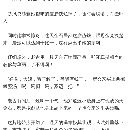
楚风总感觉她褶皱的皮肤快烂掉了，随时会脱落，有些吓
人。
同时他非常惊讶，这天金石居然这麽值钱，跟母金兑换起
来，居然可以达到十比一，这有点出乎他的预料。
仔细想来，老古用一具天金石棺葬己身，那还真是相当的
奢侈与华丽，了不得啊！
“好嘞，大娘，我了解了，等我有钱了，一定会来买上两碗
孟婆汤，喝一碗倒一碗，豪迈一把！”
老古听闻后，这叫一个气，他知道这小贼身上有现成的天
金石，都是抡剑从他身上剁下来的，早晚会来这里买汤喝。
这片地带太开阔了，通天的瀑布极其壮观，从域外垂落下
来，声势骇人，宛若一片金色的星河倾泻，万古不熄。