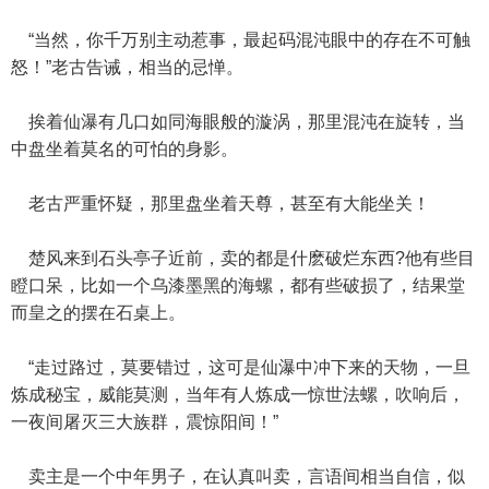
“当然，你千万别主动惹事，最起码混沌眼中的存在不可触
怒！”老古告诫，相当的忌惮。
挨着仙瀑有几口如同海眼般的漩涡，那里混沌在旋转，当
中盘坐着莫名的可怕的身影。
老古严重怀疑，那里盘坐着天尊，甚至有大能坐关！
楚风来到石头亭子近前，卖的都是什麽破烂东西?他有些目
瞪口呆，比如一个乌漆墨黑的海螺，都有些破损了，结果堂
而皇之的摆在石桌上。
“走过路过，莫要错过，这可是仙瀑中冲下来的天物，一旦
炼成秘宝，威能莫测，当年有人炼成一惊世法螺，吹响后，
一夜间屠灭三大族群，震惊阳间！”
卖主是一个中年男子，在认真叫卖，言语间相当自信，似