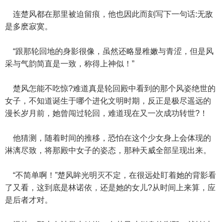
连楚风都在那里被迫留痕，他也因此而刻写下一句话:无敌
是多麽寂寞。
“跟那轮回地的身影很像，虽然还略显稚嫩与青涩，但是风
采与气韵简直是一致，称得上神似！”
楚风怎能不吃惊?难道真是轮回殿中看到的那个风姿绝世的
女子，不知道诞生于哪个进化文明时期，反正是极尽遥远的
漫长岁月前，她曾闯过轮回，难道现在又一次成功转世?！
他猜测，随着时间的推移，恐怕在这个少女身上会体现的
淋漓尽致，将那殿中女子的姿态，那种天威全部呈现出来。
“不简单啊！”楚风眸光明灭不定，在很远处盯着她的背影看
了又看，这到底是林诺依，还是她的女儿?从时间上来算，应
是后者才对。