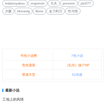
indainoyakou
ongvinvin
凡夫
porsmm
ptc077
夕媛
kkmanlg
Bone
金刀利刃
性与情
书包小说网
7色小说
色色漫画
（乱伦）妹汁NP
禁漫天堂
51动漫
最新小说
工地上的风情