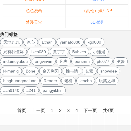
色色漫画
（乱伦）妹汁NP
禁漫天堂
51动漫
热门标签
天地丸丸
冰心
Ethan
yamato888
kg0000
只有我懂妳
likes080
賈丁丁
Bubkes
小雞湯
indainoyakou
ongvinvin
凡夫
porsmm
ptc077
夕媛
kkmanlg
Bone
金刀利刃
性与情
玄素
snowdee
binghuangmaluan
Reader
老柳
leochh
玩笑之舉
ach9140
a241
pangyikhin
文
章
首页
上一页
1
2
3
4
下一页
共4页
导
航