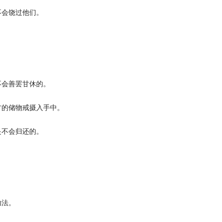
会饶过他们。
。
会善罢甘休的。
的储物戒摄入手中。
不会归还的。
功法。