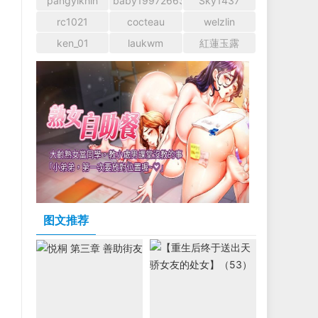
pangyikhin
baby1997266366
Sky1437
rc1021
cocteau
welzlin
ken_01
laukwm
紅蓮玉露
图文推荐