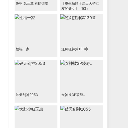
悦桐 第三章 善助街友
【重生后终于送出天骄女
友的处女】（53）
性福一家
逆剑狂神第130章
破天剑神2053
女神被3P凌辱..