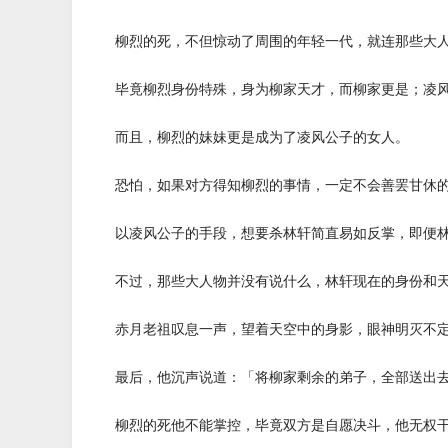
柳烈的死，不但惊动了周围的年轻一代，就连那些大人
毕竟柳烈身份特殊，身为柳家天才，而柳家更是；凌风
而且，柳烈的妹妹更是成为了凌风公子的女人。
恐怕，如果对方得知柳烈的事情，一定不会善罢甘休
以凌风公子的手段，想要杀林轩简直易如反掌，即便林
不过，那些大人物并没有说什么，林轩现在的身份和天
赤月老祖叹息一声，望着天空中的身影，眼神明灭不
最后，他沉声说道：「将柳家剩余的弟子，全部送出去
柳烈的死他不能掌控，毕竟双方是自愿决斗，他无权干