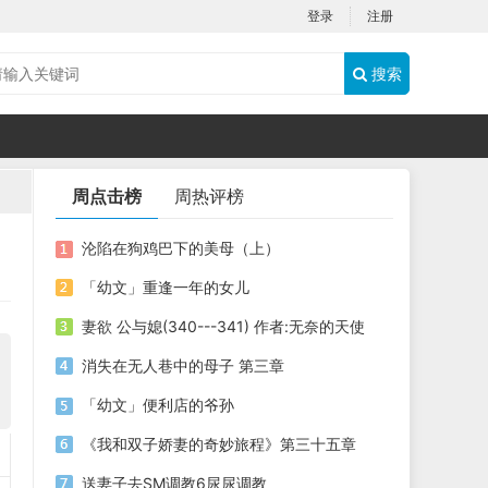
登录
注册
搜索
周点击榜
周热评榜
沦陷在狗鸡巴下的美母（上）
「幼文」重逢一年的女儿
妻欲 公与媳(340---341) 作者:无奈的天使
消失在无人巷中的母子 第三章
「幼文」便利店的爷孙
《我和双子娇妻的奇妙旅程》第三十五章
送妻子去SM调教6尿尿调教