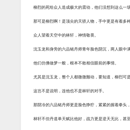
柳烈的死给众人造成极大的震动，他们没想到这么一场
那可是柳烈啊！是顶尖的天骄人物，手中更是有着多种
众人望着天空中的林轩，神情敬畏。
沈玉龙和身旁的六品铭丹师青年脸色阴沉，两人眼中满
他们仿佛做梦一般，根本不敢相信眼前的事情。
尤其是沈玉龙，整个人都微微颤动，要知道，柳烈可是
这岂不是说明，连他也不是林轩的对手。
那阴冷的六品铭丹师更是脸色狰狞，紧紧的握着拳头，
林轩不但丹道单天赋比他好，战力更是逆天无比，甚至