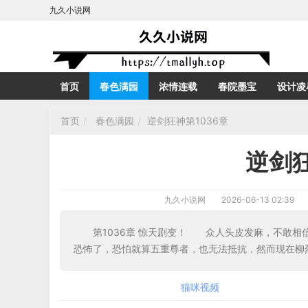
九久小说网
首页
春色满园
浓情连载
春院墨宝
设计凌
首页
春色满园
逆剑狂神第1036章
逆剑狂
九久小说网
2026-06-13 02:39
第1036章 惊天剧变！ 众人头皮发麻，不敢
恐怖了，恐怕就算五重尊者，也无法抵抗，然而现在
猫咪视频