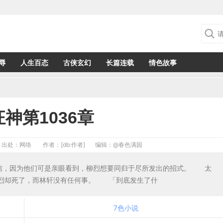
辱
人生百态
古侠玄幻
长篇连载
情色故事
神第1036章
出处：网络
作者：[db:作者]
编辑：
@春色满园
相信，因为他们可是亲眼看到，柳烈想要同归于尽所发出的招式。 太
柳烈却死了，而林轩没有任何事。 「到底发生了什
7色小说