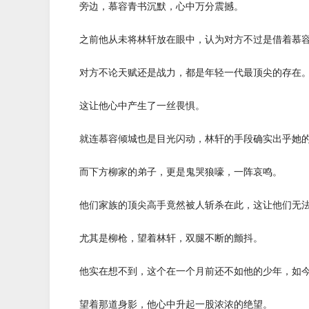
旁边，慕容青书沉默，心中万分震撼。
之前他从未将林轩放在眼中，认为对方不过是借着慕容
对方不论天赋还是战力，都是年轻一代最顶尖的存在
这让他心中产生了一丝畏惧。
就连慕容倾城也是目光闪动，林轩的手段确实出乎她的
而下方柳家的弟子，更是鬼哭狼嚎，一阵哀鸣。
他们家族的顶尖高手竟然被人斩杀在此，这让他们无法
尤其是柳枪，望着林轩，双腿不断的颤抖。
他实在想不到，这个在一个月前还不如他的少年，如今
望着那道身影，他心中升起一股浓浓的绝望。