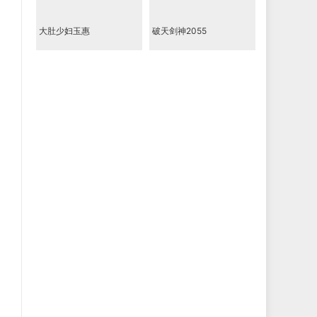
大肚少妇玉惠
破天剑神2055