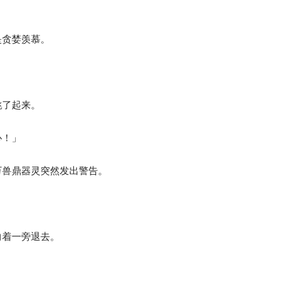
贪婪羡慕。
了起来。
心！」
兽鼎器灵突然发出警告。
着一旁退去。