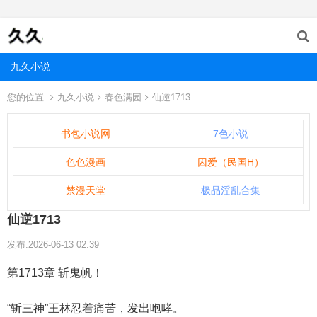
九久小说
您的位置
九久小说
春色满园
仙逆1713
书包小说网
7色小说
色色漫画
囚爱（民国H）
禁漫天堂
极品淫乱合集
仙逆1713
发布:2026-06-13 02:39
第1713章 斩鬼帆！
“斩三神”王林忍着痛苦，发出咆哮。