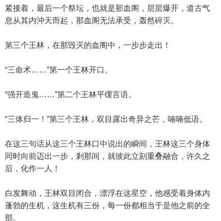
紧接着，最后一个祭坛，也就是那血阁，层层爆开，道古气
息从其内沖天而起，那血阁无法承受，轰然碎灭。
第三个王林，在那毁灭的血阁中，一步步走出！
“三命术……”第一个王林开口。
“强开造鬼……”第二个王林平缓言语。
“三体归一！”第三个王林，双目露出奇异之芒，喃喃低语。
在这三句话从这三个王林口中说出的瞬间，王林这三个身体
同时向前迈出一步，剎那间，就彼此立刻重叠融合，许久之
后，化作一人！
白发舞动，王林双目闭合，漂浮在这星空，他感受着身体内
蓬勃的生机，这生机有三份，每一份都相当于是他之前的全
部。