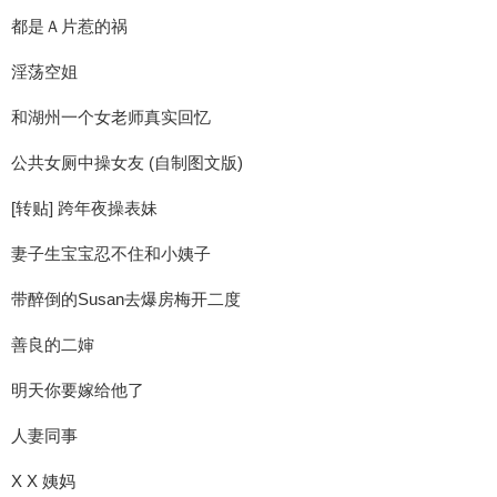
都是Ａ片惹的祸
淫荡空姐
和湖州一个女老师真实回忆
公共女厕中操女友 (自制图文版)
[转贴] 跨年夜操表妹
妻子生宝宝忍不住和小姨子
带醉倒的Susan去爆房梅开二度
善良的二婶
明天你要嫁给他了
人妻同事
X X 姨妈