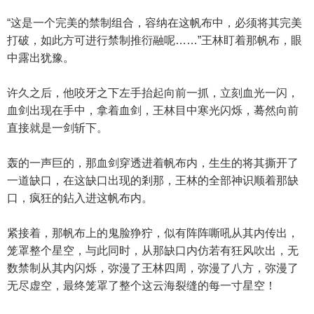
“这是一个完美的禁制组合，容纳在这帆布中，必须将其完美
打破，如此方可进行禁制推衍融呢……”王林盯着那帆布，眼
中露出犹豫。
许久之后，他咬牙之下左手抬起向前一抓，立刻血光一闪，
血剑出现在手中，拿着血剑，王林目中寒光闪烁，蓦然向前
直接就是一剑斩下。
轰的一声巨的，那血剑穿透进着帆布内，生生的将其撕开了
一道缺口，在这缺口出现的剎那，王林的全部神识顺着那缺
口，疯狂的鉆入进这帆布内。
紧接着，那帆布上的鬼脸狰狞，似有阵阵嘶吼从其内传出，
笼罩整个星空，与此同时，从那缺口内仿若有狂风吹出，无
数禁制从其内闪烁，弥漫了王林四周，弥漫了八方，弥漫了
无尽虚空，最终笼罩了整个这云海裂缝的每一寸星空！