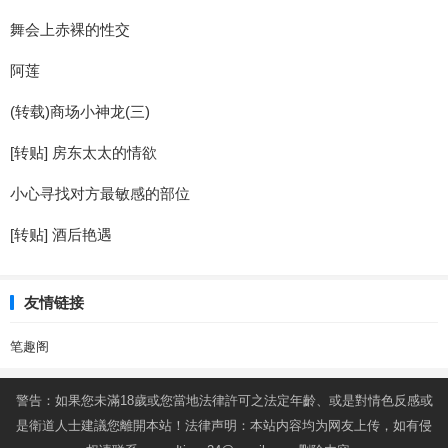
舞会上赤裸的性交
阿莲
(转载)商场小神龙(三)
[转贴] 房东太太的情欲
小心寻找对方最敏感的部位
[转贴] 酒后艳遇
友情链接
笔趣阁
警告：如果您未滿18歲或您當地法律許可之法定年齡、或是對情色反感或
是衛道人士建議您離開本站！法律声明：本站内容均为网友上传，如有侵