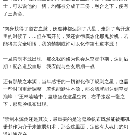
士，可以说他的一切，均都被分成了三份，融合之下，便有
了三条命。
“肉身获得了道古血脉，妖魔神都达到了八星，走到了离开这
里的时候了……但在离开前，我还雷彻底炼化那鬼脸帆，若
能将其完全明悟，我的禁制或许可以化作第七道本源！
一旦禁制本源出现，那么我的修为也会从空灵中期，达到后
期！配合道股血脉，我应能与空玄后期一战！
还有那战之本源，当年感悟的一切都化作了规则之星，也需
一些时间重新调整，若也能诞生本源，那么我就能达到空灵
巅峰！”王林喃喃中，盘膝坐在这星空内，右手接起一翻之
下，那鬼脸帆布出现。
“禁制本源倒还是其次，最重要的是这鬼脸帆布既然能被那矾
珊梦作为介子来施展幻术，那么这里面，定然有大魂门的幻
道神通存在……