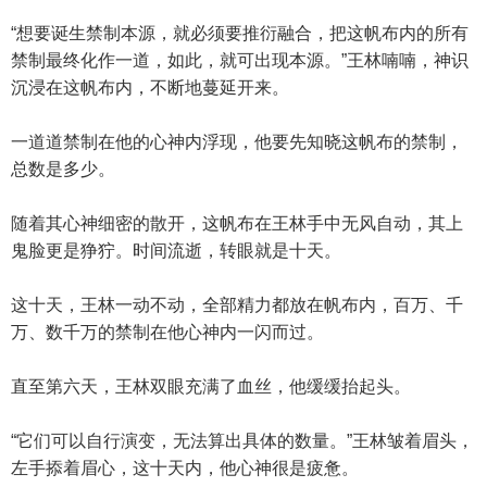
“想要诞生禁制本源，就必须要推衍融合，把这帆布内的所有
禁制最终化作一道，如此，就可出现本源。”王林喃喃，神识
沉浸在这帆布内，不断地蔓延开来。
一道道禁制在他的心神内浮现，他要先知晓这帆布的禁制，
总数是多少。
随着其心神细密的散开，这帆布在王林手中无风自动，其上
鬼脸更是狰狞。时间流逝，转眼就是十天。
这十天，王林一动不动，全部精力都放在帆布内，百万、千
万、数千万的禁制在他心神内一闪而过。
直至第六天，王林双眼充满了血丝，他缓缓抬起头。
“它们可以自行演变，无法算出具体的数量。”王林皱着眉头，
左手掭着眉心，这十天内，他心神很是疲惫。