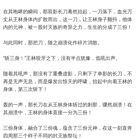
在其咆哮的瞬间，那双影长刀蓦然抬起，一刀落下，血光万
丈从王林身体内扩散而出，这一刀，让王林身子颤抖，他体
内的元神，被一股封灭族的奇异之力，生生的分成了三份！
与此同时，那把刀，随之崩溃化作碎片消散。
“斩三身！”王林咬牙之下，没有半点犹豫，低吼出声。
随着其吼声，那没有了重叠虚影，只剩下了单影的长刀，不
再是无声无息，而是爆发出惊天的呼啸，抬起中向着王林的
身体，第三次斩下！
轰的一声，那长刀在从王林身体斩过的剎那，骤然崩溃！在
其崩溃中，王林的身体直接一分为三份！
三份身体，融合了三份魂，蕴含了三份元神，在这一刻直奔
四周那三个样子不同的封灭族祭坛！