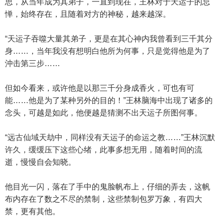
思，从当年成为其弟子，一直到现在，王林对于天运子的忌
惮，始终存在，且随着对方的神秘，越来越深。
“天运子吞噬大量其弟子，更是在其心神内我曾看到三千其分
身……，当年我没有想明白他所为何事，只是觉得他是为了
沖击第三步……
但如今看来，或许他是以那三千分身成香火，可也有可
能……他是为了某种另外的目的！”王林脑海中出现了诸多的
念头，可越是如此，他便越是猜测不出天运子所图何事。
“远古仙域天劫中，同样没有天运子的命运之教……”王林沉默
许久，缓缓压下这些心绪，此事多想无用，随着时间的流
逝，慢慢自会知晓。
他目光一闪，落在了手中的鬼脸帆布上，仔细的弄去，这帆
布内存在了数之不尽的禁制，这些禁制包罗万象，有四大
禁，更有其他。