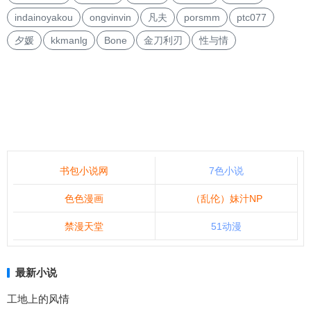
indainoyakou
ongvinvin
凡夫
porsmm
ptc077
夕媛
kkmanlg
Bone
金刀利刃
性与情
书包小说网
7色小说
色色漫画
（乱伦）妹汁NP
禁漫天堂
51动漫
最新小说
工地上的风情