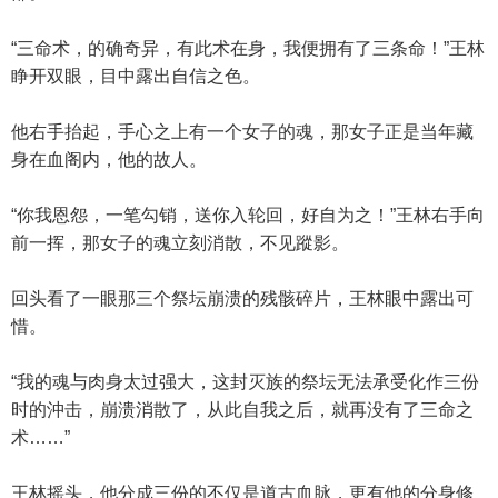
“三命术，的确奇异，有此术在身，我便拥有了三条命！”王林
睁开双眼，目中露出自信之色。
他右手抬起，手心之上有一个女子的魂，那女子正是当年藏
身在血阁内，他的故人。
“你我恩怨，一笔勾销，送你入轮回，好自为之！”王林右手向
前一挥，那女子的魂立刻消散，不见蹤影。
回头看了一眼那三个祭坛崩溃的残骸碎片，王林眼中露出可
惜。
“我的魂与肉身太过强大，这封灭族的祭坛无法承受化作三份
时的沖击，崩溃消散了，从此自我之后，就再没有了三命之
术……”
王林摇头，他分成三份的不仅是道古血脉，更有他的分身修