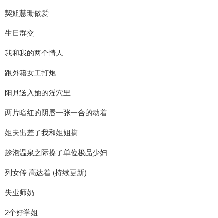
契姐慧珊做爱
生日群交
我和我的两个情人
跟外籍女工打炮
阳具送入她的淫穴里
两片暗红的阴唇一张一合的动着
姐夫出差了我和姐姐搞
趁泡温泉之际操了单位极品少妇
列女传 高达着 (持续更新)
失业师奶
2个好学姐