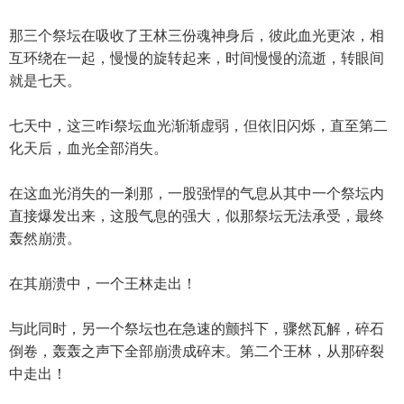
那三个祭坛在吸收了王林三份魂神身后，彼此血光更浓，相
互环绕在一起，慢慢的旋转起来，时间慢慢的流逝，转眼间
就是七天。
七天中，这三咋i祭坛血光渐渐虚弱，但依旧闪烁，直至第二
化天后，血光全部消失。
在这血光消失的一剎那，一股强悍的气息从其中一个祭坛内
直接爆发出来，这股气息的强大，似那祭坛无法承受，最终
轰然崩溃。
在其崩溃中，一个王林走出！
与此同时，另一个祭坛也在急速的颤抖下，骤然瓦解，碎石
倒卷，轰轰之声下全部崩溃成碎末。第二个王林，从那碎裂
中走出！