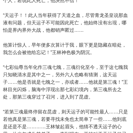
个人，若说此人死亡，他决然不信！
“天运子！！此人当年获得了天道之血，尽管青龙圣皇说那血
液有问题，但天运子不可能因此死亡，他始终没有出现，哪
怕是界内界外大战，他都销声匿过……
他算计惊人，早年便多次算计于我，眼下更是隐藏在暗处，
我怎么会被他给忘记！”王林神色极为阴沉。
“七彩仙尊当年化作三魂七魄，三魂衍化至今，至于这七魄我
只知晓清水是其中之一，另外六人也略有猜测，这天运
子……他是否就是七魄之一，亦或者……他就是第三魂！”王
林目光闪烁，脑海中浮现出那七彩幻境内，第三魂所去之
处，那第三魂穿过了召河，进入到了昆虚。
“若第三魂最终停留在昆虚，则天运子的可能性最人……只是
若他真是第三魂，若要寻找未免也太简单了一些……他到底
是还是不是…………王林皱起眉头，他猜不透天运子的心