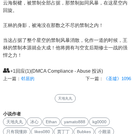
云海裂楗，被禁制全部占据，那禁制如同风暴，在这星空内
回旋。
王林的身影，被淹没在那数之不尽的禁制之内！
当这占据了整个星空的禁制风暴消散，化作一道的时候，王
林的禁制本源就会大成！他将拥有与空玄后期修士一战的强
悍之力！
👥
+1回应(1)(DMCA Compliance - Abuse 投诉)
上一篇：
邻居的
下一篇：
《圣墟》1096
天地丸丸
小说作者
天地丸丸
冰心
Ethan
yamato888
kg0000
只有我懂妳
likes080
賈丁丁
Bubkes
小雞湯