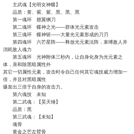
主武魂【光明女神蝶】
品质：黄、紫、紫、黑、黑、黑
第一魂环 翅翼铡刀
第二魂环 蝶神之光——群体光元素攻击
第三魂环 蝶神斩——大量光元素形成的刀刃
第四魂环 六芒星阵——释放光元素法阵，束缚敌人并
消耗敌人魂力
第五魂环 光神附体三秒内，让自身化身为光元素之
体，亲和除黑暗属性外
其它一切属性元素，攻击时令自己任何其它魂技威力增加一
倍，并且对黑暗属性
爆发出三倍于自身的攻击力。
第六魂技 未知
第二武魂：【昊天锤】
品质：黑
第三武魂：【未知】
魂骨
黄金之芒左臂骨