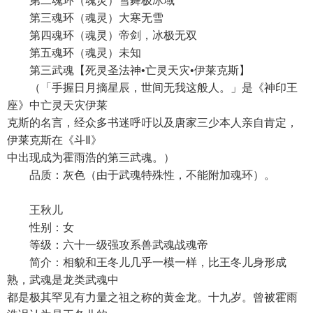
第二魂环（魂灵）雪舞极冰域
第三魂环（魂灵）大寒无雪
第四魂环（魂灵）帝剑，冰极无双
第五魂环（魂灵）未知
第三武魂【死灵圣法神•亡灵天灾•伊莱克斯】
（「手握日月摘星辰，世间无我这般人。」是《神印王
座》中亡灵天灾伊莱
克斯的名言，经众多书迷呼吁以及唐家三少本人亲自肯定，
伊莱克斯在《斗Ⅱ》
中出现成为霍雨浩的第三武魂。）
品质：灰色（由于武魂特殊性，不能附加魂环）。
王秋儿
性别：女
等级：六十一级强攻系兽武魂战魂帝
简介：相貌和王冬儿几乎一模一样，比王冬儿身形成
熟，武魂是龙类武魂中
都是极其罕见有力量之祖之称的黄金龙。十九岁。曾被霍雨