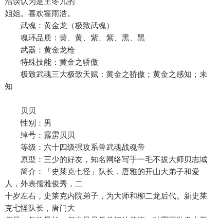
浩误认为是王冬儿的
姐姐。喜欢霍雨浩。
武魂：黄金龙（极致武魂）
魂环品质：黄、黄、紫、紫、黑、黑
武器：黄金龙枪
特殊技能：黄金之骄傲
极致武魂三大极致天赋：黄金之骄傲；黄金之感知；未
知
贝贝
性别：男
绰号：霹雳贝贝
等级：六十四级强攻系兽武魂战魂帝
原型：三少的好友，知名网络写手一毛不拔大师贝志城
简介：「史莱克七怪」队长，唐雅的开山大弟子和爱
人，外表儒雅俊秀，二
十岁左右，史莱克内院弟子，为大师和柳二龙后代。新史莱
克七怪队长，唐门大