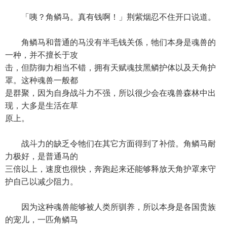
「咦？角鳞马。真有钱啊！」荆紫烟忍不住开口说道。
角鳞马和普通的马没有半毛钱关係，牠们本身是魂兽的
一种，并不擅长于攻
击，但防御力相当不错，拥有天赋魂技黑鳞护体以及天角护
罩。这种魂兽一般都
是群聚，因为自身战斗力不强，所以很少会在魂兽森林中出
现，大多是生活在草
原上。
战斗力的缺乏令牠们在其它方面得到了补偿。角鳞马耐
力极好，是普通马的
三倍以上，速度也很快，奔跑起来还能够释放天角护罩来守
护自己以减少阻力。
因为这种魂兽能够被人类所驯养，所以本身是各国贵族
的宠儿，一匹角鳞马