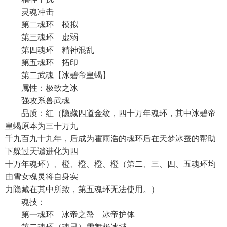
灵魂冲击
第二魂环 模拟
第三魂环 虚弱
第四魂环 精神混乱
第五魂环 拓印
第二武魂【冰碧帝皇蝎】
属性：极致之冰
强攻系兽武魂
品质：红（隐藏四道金纹，四十万年魂环，其中冰碧帝
皇蝎原本为三十万九
千九百九十九年，后成为霍雨浩的魂环后在天梦冰蚕的帮助
下躲过天谴进化为四
十万年魂环）、橙、橙、橙、橙（第二、三、四、五魂环均
由雪女魂灵将自身实
力隐藏在其中所致，第五魂环无法使用。）
魂技：
第一魂环 冰帝之螯 冰帝护体