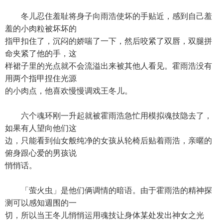
冬儿忍住羞耻将身子向雨浩使坏的手贴近，感到自己羞
羞的小肉粒被坏坏的
指甲扣住了，沉闷的娇喘了一下，然后咬紧了双唇，双腿拼
命夹紧了他的手，这
样裙子里的光点就不会流溢出来被其他人看见。霍雨浩没有
用两个指甲捏住光源
的小肉点，他喜欢慢慢调戏王冬儿。
六个魂环刚一升起就被霍雨浩急忙用模拟魂技隐去了，
如果有人望向他们这
边，只能看到仙女般纯净的女孩从轮椅后贴着雨浩，亲暱的
俯身跟心爱的男孩说
悄悄话。
「萤火虫」是他们俩调情的暗语。由于霍雨浩的精神探
测可以感知週围的一
切，所以当王冬儿悄悄运用魂技让身体某处发出神女之光