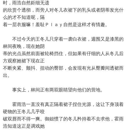
时，雨浩自然鉅细无遗
的欣赏个透彻，而旁人对冬儿衣裙下的乳头或者阴蒂发光什
么的才不知道呢，隔
着一层衣服嘛！羞耻Ｐｌａｙ自然是这样才有情趣。
不过今天的王冬儿只穿着一袭白衣裙，週围又是漆黑的
林间夜晚，现在她阴
蒂的光点虽然前面被轮椅挡住，但如果有仔细的人从冬儿后
方观察她裙下现在正
不断夹紧、颤抖、扭动的臀部，会发现有光从臀瓣间透裙而
出。
事实上，林间正有两双眼睛望向他们的营地。
霍雨浩一直没有真正隔着裙子捏住光源，这让下身顶着
硬物的王冬儿几乎咬
破双唇而不得一爽。御姐惯了的冬儿矜持着不去求他，霍雨
浩知道这正是调戏她