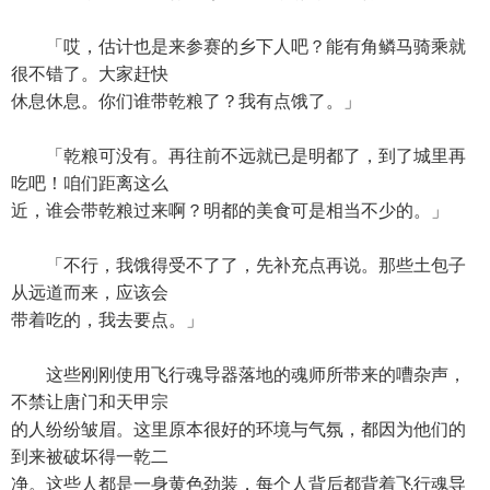
「哎，估计也是来参赛的乡下人吧？能有角鳞马骑乘就
很不错了。大家赶快
休息休息。你们谁带乾粮了？我有点饿了。」
「乾粮可没有。再往前不远就已是明都了，到了城里再
吃吧！咱们距离这么
近，谁会带乾粮过来啊？明都的美食可是相当不少的。」
「不行，我饿得受不了了，先补充点再说。那些土包子
从远道而来，应该会
带着吃的，我去要点。」
这些刚刚使用飞行魂导器落地的魂师所带来的嘈杂声，
不禁让唐门和天甲宗
的人纷纷皱眉。这里原本很好的环境与气氛，都因为他们的
到来被破坏得一乾二
净。这些人都是一身黄色劲装，每个人背后都背着飞行魂导