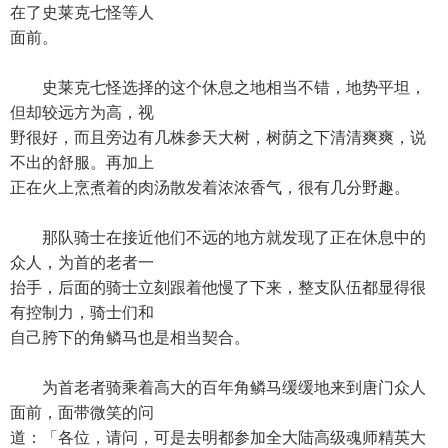
在了史莱克七怪等人
面前。
史莱克七怪选择的这个休息之地相当不错，地势平坦，
但却较远方为高，视
野很好，而且旁边有几株参天大树，树荫之下清清爽爽，说
不出的舒服。再加上
正在火上烹煮着的肉汤散发着浓浓香气，很有几分野趣。
那队骑士在接近他们不远的地方就发现了正在休息中的
众人，为首的老者一
抬手，后面的骑士立刻跟着他慢了下来，整支队伍都显得很
有控制力，骑士们和
自己胯下的角鳞马也是相当契合。
为首老者骑乘着高大的百年角鳞马缓缓地来到唐门众人
面前，面带微笑的问
道：「各位，请问，可是去明都参加全大陆高级魂师精英大