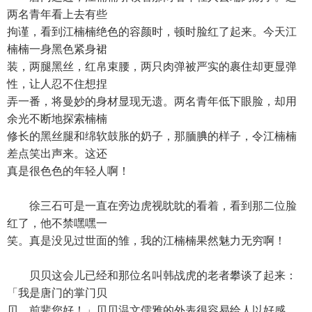
两名青年看上去有些
拘谨，看到江楠楠绝色的容颜时，顿时脸红了起来。今天江
楠楠一身黑色紧身裙
装，两腿黑丝，红帛束腰，两只肉弹被严实的裹住却更显弹
性，让人忍不住想捏
弄一番，将曼妙的身材显现无遗。两名青年低下眼脸，却用
余光不断地探索楠楠
修长的黑丝腿和绵软鼓胀的奶子，那腼腆的样子，令江楠楠
差点笑出声来。这还
真是很色色的年轻人啊！
徐三石可是一直在旁边虎视眈眈的看着，看到那二位脸
红了，他不禁嘿嘿一
笑。真是没见过世面的雏，我的江楠楠果然魅力无穷啊！
贝贝这会儿已经和那位名叫韩战虎的老者攀谈了起来：
「我是唐门的掌门贝
贝。前辈您好！」贝贝温文儒雅的外表很容易给人以好感，