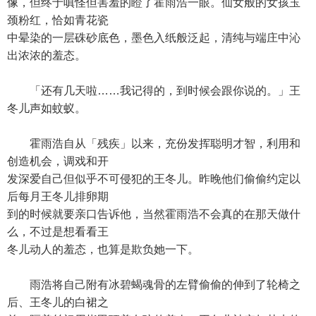
像，但终于嗔怪但害羞的瞪了霍雨浩一眼。仙女般的女孩玉
颈粉红，恰如青花瓷
中晕染的一层硃砂底色，墨色入纸般泛起，清纯与端庄中沁
出浓浓的羞态。
「还有几天啦……我记得的，到时候会跟你说的。」王
冬儿声如蚊蚁。
霍雨浩自从「残疾」以来，充份发挥聪明才智，利用和
创造机会，调戏和开
发深爱自己但似乎不可侵犯的王冬儿。昨晚他们偷偷约定以
后每月王冬儿排卵期
到的时候就要亲口告诉他，当然霍雨浩不会真的在那天做什
么，不过是想看看王
冬儿动人的羞态，也算是欺负她一下。
雨浩将自己附有冰碧蝎魂骨的左臂偷偷的伸到了轮椅之
后、王冬儿的白裙之