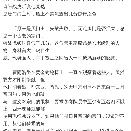
当韩战虎听说他竟然
是唐门门主时，脸上不禁流露出几分惊讶之色。
「原来是贝门主，失敬失敬。」无论唐门是否强大，总
是一个古老的宗门，
韩战虎顿时客气了几分。这位天甲宗应该是长老级别的人
物，身材高大、虎目生
威、气势逼人，举手投足之间给人一种威风赫赫的感觉。
霍雨浩坐在黄金树轮椅上，一直在观察着这些人。虽然
双方才刚刚接触，但
他也能看出一些东西。首先，这天甲宗明显不是来自于日月
帝国的，因为他们骑
马。这次对宗门的限制，要求参赛队员中至少有五名四环以
上，四环魂师就能够
使用飞行魂导器了。如果他们是日月帝国的宗门，没道理不
用。从他们骑乘的角
鳞马来看，来自于斗灵帝国的可能更大一些，因为斗灵帝国