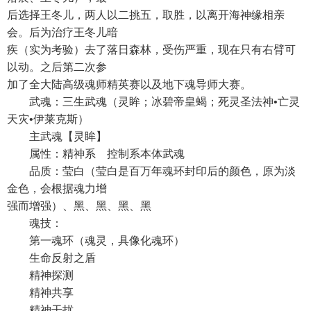
后选择王冬儿，两人以二挑五，取胜，以离开海神缘相亲
会。后为治疗王冬儿暗
疾（实为考验）去了落日森林，受伤严重，现在只有右臂可
以动。之后第二次参
加了全大陆高级魂师精英赛以及地下魂导师大赛。
武魂：三生武魂（灵眸；冰碧帝皇蝎；死灵圣法神•亡灵
天灾•伊莱克斯）
主武魂【灵眸】
属性：精神系 控制系本体武魂
品质：莹白（莹白是百万年魂环封印后的颜色，原为淡
金色，会根据魂力增
强而增强）、黑、黑、黑、黑
魂技：
第一魂环（魂灵，具像化魂环）
生命反射之盾
精神探测
精神共享
精神干扰