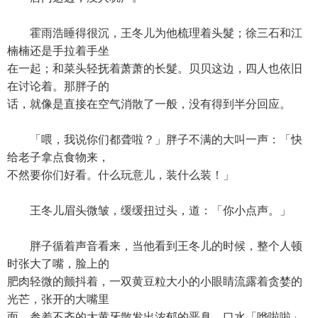
霍雨浩睡得很沉，王冬儿为他梳理着头髮；徐三石和江
楠楠还是手拉着手坐
在一起；和菜头轻抚着萧萧的长髮。贝贝这边，四人也依旧
在讨论着。那胖子的
话，就像是直接在空气消散了一般，没有得到半分回应。
「喂，我说你们都聋啦？」胖子不满的大叫一声：「快
给老子拿点食物来，
不然要你们好看。什么玩意儿，装什么装！」
王冬儿眉头微皱，缓缓扭过头，道：「你小点声。」
胖子循着声音看来，当他看到王冬儿的时候，整个人顿
时张大了嘴，脸上的
肥肉轻微的颤抖着，一双黄豆粒大小的小眼睛流露着贪婪的
光芒，张开的大嘴里
面，参差不齐的大黄牙散发出浓郁的恶臭，口水「哗啦啦」