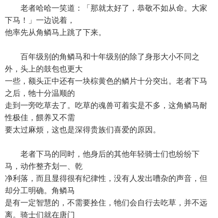
老者哈哈一笑道：「那就太好了，恭敬不如从命。大家
下马！」一边说着，
他率先从角鳞马上跳了下来。
百年级别的角鳞马和十年级别的除了身形大小不同之
外，头上的鼓包也更大
一些，额头正中还有一块棕黄色的鳞片十分突出。老者下马
之后，牠十分温顺的
走到一旁吃草去了。吃草的魂兽可着实是不多，这角鳞马耐
性极佳，餵养又不需
要太过麻烦，这也是深得贵族们喜爱的原因。
老者下马的同时，他身后的其他年轻骑士们也纷纷下
马，动作整齐划一、乾
净利落，而且显得很有纪律性，没有人发出嘈杂的声音，但
却分工明确。角鳞马
是有一定智慧的，不需要拴住，牠们会自行去吃草，并不远
离。骑士们就在唐门