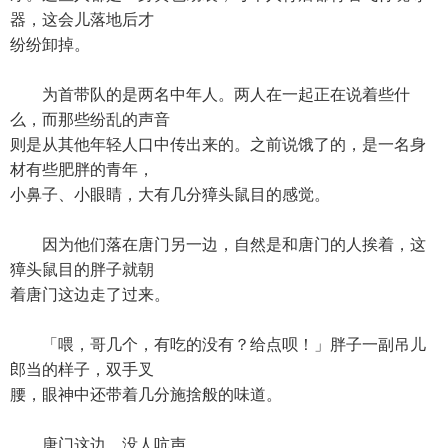
器，这会儿落地后才
纷纷卸掉。
为首带队的是两名中年人。两人在一起正在说着些什
么，而那些纷乱的声音
则是从其他年轻人口中传出来的。之前说饿了的，是一名身
材有些肥胖的青年，
小鼻子、小眼睛，大有几分獐头鼠目的感觉。
因为他们落在唐门另一边，自然是和唐门的人挨着，这
獐头鼠目的胖子就朝
着唐门这边走了过来。
「喂，哥几个，有吃的没有？给点呗！」胖子一副吊儿
郎当的样子，双手叉
腰，眼神中还带着几分施捨般的味道。
唐门这边，没人吭声。