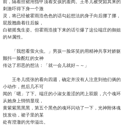
前，隔着丝裙用指甲顶着女孩的羞肉。王冬儿被突如其来的
刺激吓得下身一个激
灵，将已经被霍雨浩色色的话勾起想法的身子向后挪了挪，
屁股翘曲着往后躲，
白裙摇曳生姿。但霍雨浩接下来的话引爆了这位端庄的御姐
的Ｍ属性。
「我想看萤火虫。」男孩一脸坏笑的用精神共享对娇躯
颤抖一脸酡红的女神
传达了邪恶的想法：「就一会儿就好～～」
王冬儿慌张的看向四週，确定并没有人注意到他们俩的
小动作，然后几不可
闻的「嗯」了下。端庄的小淑女羞涩的闭上双眼，六个魂环
从她身上悄悄显现，
黄紫紫黑黑黑，第五个黑色的魂环闪动了一下，光神附体魂
技发动，裙子里的某
处有澄澈的光华溢出。