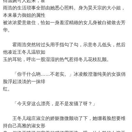
得温婉可人起来，霍
雨浩的生活琐事全部由她悉心照料。身为昊天宗的大小姐，
本来暴力御姐的属性
被浓浓爱意敛住，恰如一身羞涩精緻的女儿身被白裙敛去芳
华。
霍雨浩突然转过头用手指勾了勾，示意冬儿低头，然后
他凑近王冬儿温软如
玉的耳轮，呼出一股湿湿的热气惹得冬儿花枝乱颤。
「你干什么吶……不老实。」冰凌般澄澈纯美的女孩俏
脸浮起淡淡的一抹绯
红。
「今天穿这么漂亮，是不是发骚了呀？」
王冬儿端庄淑立的娇躯微微颤动了下，她绷着脸想要维
持自己高雅的淑女形