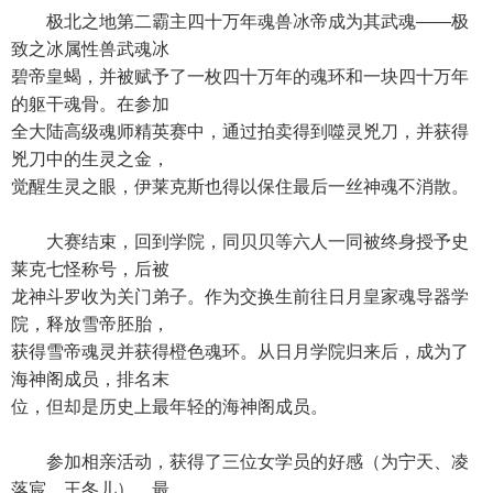
极北之地第二霸主四十万年魂兽冰帝成为其武魂——极
致之冰属性兽武魂冰
碧帝皇蝎，并被赋予了一枚四十万年的魂环和一块四十万年
的躯干魂骨。在参加
全大陆高级魂师精英赛中，通过拍卖得到噬灵兇刀，并获得
兇刀中的生灵之金，
觉醒生灵之眼，伊莱克斯也得以保住最后一丝神魂不消散。
大赛结束，回到学院，同贝贝等六人一同被终身授予史
莱克七怪称号，后被
龙神斗罗收为关门弟子。作为交换生前往日月皇家魂导器学
院，释放雪帝胚胎，
获得雪帝魂灵并获得橙色魂环。从日月学院归来后，成为了
海神阁成员，排名末
位，但却是历史上最年轻的海神阁成员。
参加相亲活动，获得了三位女学员的好感（为宁天、凌
落宸、王冬儿），最