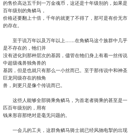
的售价高达五千到一万金魂币，这还是十年级别的，如果是
百年级别的角鳞马，
价格还要翻上十倍，千年的就更了不得了，那可是有价无市
的存在。
至于说万年以及万年以上……在角鳞马这个族群中几乎
是不存在的，牠们并
没有进化到那种层次的基因，儘管在牠们身上有着一丝传说
中超级魂兽独角兽的
基因，但是也就只有那么一小丝而已。至于那传说中和神圣
巨龙同级存在的独角
兽，则更只是像个传说而已。
这些人能够全部骑乘角鳞马，为首老者骑乘的甚至是一
匹百年级别的，用有
钱来形容那绝对是毫无问题的。
一会儿的工夫，这群角鳞马骑士就已经风驰电掣的出现