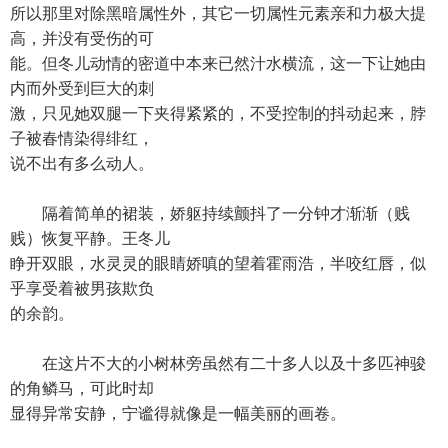
所以那里对除黑暗属性外，其它一切属性元素亲和力极大提
高，并没有受伤的可
能。但冬儿动情的密道中本来已然汁水横流，这一下让她由
内而外受到巨大的刺
激，只见她双腿一下夹得紧紧的，不受控制的抖动起来，脖
子被春情染得绯红，
说不出有多么动人。
隔着简单的裙装，娇躯持续颤抖了一分钟才渐渐（贱
贱）恢复平静。王冬儿
睁开双眼，水灵灵的眼睛娇嗔的望着霍雨浩，半咬红唇，似
乎享受着被男孩欺负
的余韵。
在这片不大的小树林旁虽然有二十多人以及十多匹神骏
的角鳞马，可此时却
显得异常安静，宁谧得就像是一幅美丽的画卷。