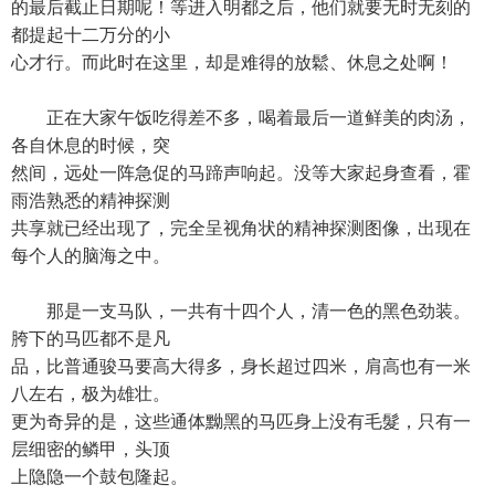
的最后截止日期呢！等进入明都之后，他们就要无时无刻的
都提起十二万分的小
心才行。而此时在这里，却是难得的放鬆、休息之处啊！
正在大家午饭吃得差不多，喝着最后一道鲜美的肉汤，
各自休息的时候，突
然间，远处一阵急促的马蹄声响起。没等大家起身查看，霍
雨浩熟悉的精神探测
共享就已经出现了，完全呈视角状的精神探测图像，出现在
每个人的脑海之中。
那是一支马队，一共有十四个人，清一色的黑色劲装。
胯下的马匹都不是凡
品，比普通骏马要高大得多，身长超过四米，肩高也有一米
八左右，极为雄壮。
更为奇异的是，这些通体黝黑的马匹身上没有毛髮，只有一
层细密的鳞甲，头顶
上隐隐一个鼓包隆起。