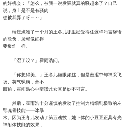
的好机会：「怎么，被我一说发骚就真的骚起来了？自己
说，身上是不是有骚肉
想被我弄了呀～～」
端庄淑雅了一个月的王冬儿哪里经受得住这样污言秽语
的欺负，脸就像红得
要爆炸一样。
「湿了没？」霍雨浩问。
「你想得美。」王冬儿媚眼如丝，但是羞涩中却神采飞
扬、英气飒爽，毫不
服输，霍雨浩心中暗讚此女真是妙不可言。
然后，霍雨浩十分谨慎的发动了控制力精细到极致的左
臂魂骨技能——冰暴
术。因为王冬儿发动了第五魂技，她下体的小豆豆正具有光
神附体技能的效果，