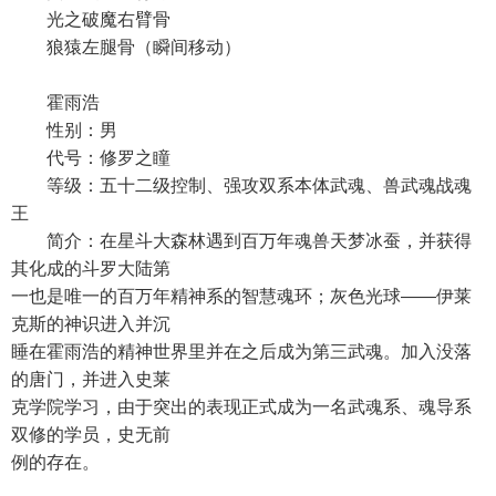
光之破魔右臂骨
狼猿左腿骨（瞬间移动）
霍雨浩
性别：男
代号：修罗之瞳
等级：五十二级控制、强攻双系本体武魂、兽武魂战魂
王
简介：在星斗大森林遇到百万年魂兽天梦冰蚕，并获得
其化成的斗罗大陆第
一也是唯一的百万年精神系的智慧魂环；灰色光球——伊莱
克斯的神识进入并沉
睡在霍雨浩的精神世界里并在之后成为第三武魂。加入没落
的唐门，并进入史莱
克学院学习，由于突出的表现正式成为一名武魂系、魂导系
双修的学员，史无前
例的存在。