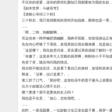
不仅你的老婆，连你的那些红颜知己我都要收为我的女奴
【副本世界：斗破苍穹】
【请耐心等待三十秒】
三十秒后，我只觉得眼前的房间开始扭曲，眼睛也是一黑
……
「喂，二狗，快醒醒啊。」
耳边传来一阵呼喊把我喊醒，我睁开双眼，却发现身边正
先在内心呼唤了下系统，发现系统出现在脑海裏，也是放
「这是哪？」我先故意问道，其实通过系统就能了解到一
「你傻了，这是炎帝大人宫殿的厨房啊，刚刚你小子不知
色变了变，随后询问我的情况。
我当然不能说实话，先是看了看自己的身材，发现和原来
释道，「没事，估计是累了。」
黄三舒了口气，「那好吧，这道桂花牛奶莲子羹马上就要
位大小姐最近心情不太好。」
嗯？萧潇？那不是萧炎的女儿吗？
我也是不在意，「放心，交给我吧。」
……
此时，一座花园裏，一位妙龄少女正坐在庭子裏，身穿一