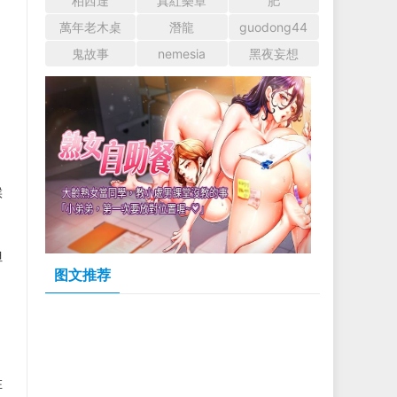
柏西達
真紅樂章
肥
萬年老木桌
潛龍
guodong44
鬼故事
nemesia
黑夜妄想
候
但
图文推荐
在