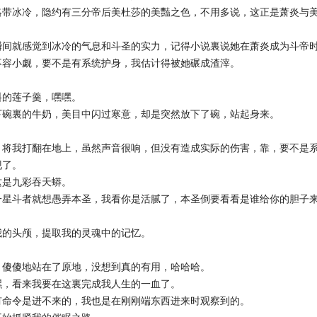
略带冰冷，隐约有三分帝后美杜莎的美豔之色，不用多说，这正是萧炎与
瞬间就感觉到冰冷的气息和斗圣的实力，记得小说裏说她在萧炎成为斗帝
不容小觑，要不是有系统护身，我估计得被她碾成渣滓。
料的莲子羹，嘿嘿。
下碗裏的牛奶，美目中闪过寒意，却是突然放下了碗，站起身来。
，将我打翻在地上，虽然声音很响，但没有造成实际的伤害，靠，要不是
现了。
这是九彩吞天蟒。
一星斗者就想愚弄本圣，我看你是活腻了，本圣倒要看看是谁给你的胆子
我的头颅，提取我的灵魂中的记忆。
，傻傻地站在了原地，没想到真的有用，哈哈哈。
嘿，看来我要在这裏完成我人生的一血了。
有命令是进不来的，我也是在刚刚端东西进来时观察到的。