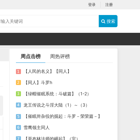
登录
注册
搜索
周点击榜
周热评榜
【人民的名义】【同人】
【同人】斗罗h
【绿帽催眠系统：斗破篇】（1-2）
龙王传说之斗淫大陆（1）～（3）
【催眠卅杂役的掘起：斗罗－荣荣篇－】
雪鹰领主同人
【哥布林法师的崛起】（完）