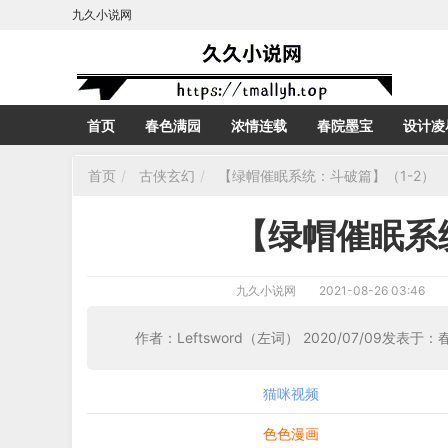
九久小说网
首页
春色满园
浓情连载
春院墨宝
设计凌
首页
古侠玄幻
【绿帽催眠系统：斗破篇】（1-2）
【绿帽催眠系
九久小说网
2021-08-26 03:46
作者：Leftsword（左词） 2020/07/09发表
猫咪视频
色色漫画