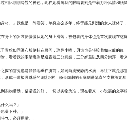
不过相比刚刚冷豔的神色，现在她看向我的眼睛裏则是带着万种风情和妩
。
的身材。」我也是一阵淫笑，单身这么多年，终于能见到活的女人裸体了
披在身上的罗裳便慢慢从她的身上滑落，被包裹的身体也是首次展现在这
三千青丝如同瀑布般倒挂在腰间，琼鼻小嘴，贝齿也是轻咬着如火般的红
攀附，看着我的眼睛裏则是透露着三分妩媚，三分娇羞以及四分崇拜，看
手之握的雪兔也是静静地垂在胸前，如同两滴安静的水滴，再往下就是那
应，形成一道极具魅惑的S型身材，修长圆润的玉腿则是笔直的支撑着她那
见到实物带劲，俗话说的好，一切以实物为准，现在看来，小说裏的文字
说什么吗？」
给彩潇下种。」
用斗气，必须用嘴。」
。