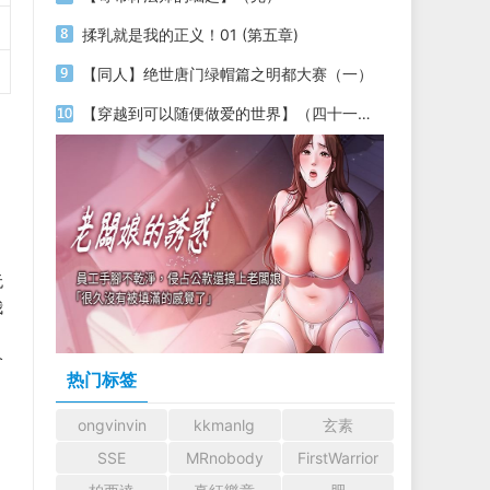
揉乳就是我的正义！01 (第五章)
【同人】绝世唐门绿帽篇之明都大赛（一）
【穿越到可以随便做爱的世界】（四十一）（两万五千字更新）
无
我
个
热门标签
ongvinvin
kkmanlg
玄素
SSE
MRnobody
FirstWarrior