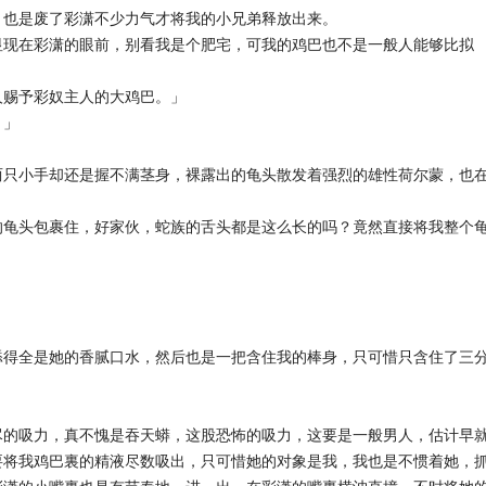
，也是废了彩潇不少力气才将我的小兄弟释放出来。
显现在彩潇的眼前，别看我是个肥宅，可我的鸡巴也不是一般人能够比拟
人赐予彩奴主人的大鸡巴。」
。」
两只小手却还是握不满茎身，裸露出的龟头散发着强烈的雄性荷尔蒙，也
的龟头包裹住，好家伙，蛇族的舌头都是这么长的吗？竟然直接将我整个
」
舔得全是她的香腻口水，然后也是一把含住我的棒身，只可惜只含住了三
尽的吸力，真不愧是吞天蟒，这股恐怖的吸力，这要是一般男人，估计早
要将我鸡巴裏的精液尽数吸出，只可惜她的对象是我，我也是不惯着她，