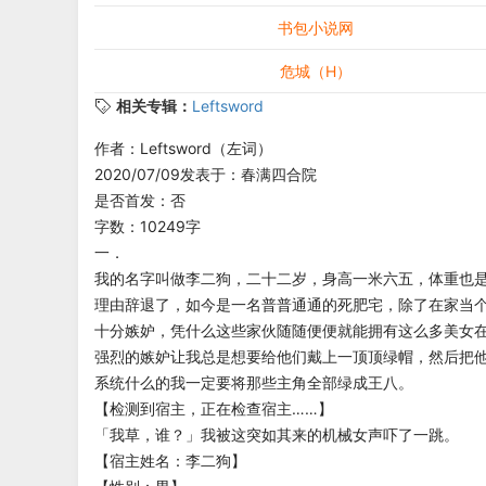
书包小说网
危城（H）
相关专辑：
Leftsword
作者：Leftsword（左词）
2020/07/09发表于：春满四合院
是否首发：否
字数：10249字
一．
我的名字叫做李二狗，二十二岁，身高一米六五，体重也
理由辞退了，如今是一名普普通通的死肥宅，除了在家当
十分嫉妒，凭什么这些家伙随随便便就能拥有这么多美女
强烈的嫉妒让我总是想要给他们戴上一顶顶绿帽，然后把
系统什么的我一定要将那些主角全部绿成王八。
【检测到宿主，正在检查宿主……】
「我草，谁？」我被这突如其来的机械女声吓了一跳。
【宿主姓名：李二狗】