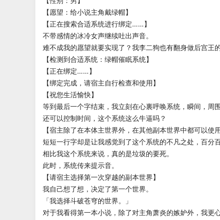
【性别：男】
【愿望：给小说主角戴绿帽】
【正在搜索合适系统进行绑定……】
不带感情的冰冷女声继续吐出声音。
难不成我的愿望就要实现了？我李二狗也有翻身做后宫王
【检测到合适系统：绿帽催眠系统】
【正在绑定……】
【绑定完成，请宿主自行检查和使用】
【祝您生活愉快】
等到最后一个字结束，我立刻在心裏呼唤系统，瞬间，周
还可以控制时间，这个系统这么牛逼吗？
【宿主除了在本体主世界外，在其他副本世界中都可以使
短短一行字却是让我感觉到了这个系统的不凡之处，百分
相比我这个系统来说，真的是垃圾的要死。
此时，系统传来提示音。
【请宿主选择第一次穿越的副本世界】
我自己想了想，决定了第一个世界。
「我选择斗破苍穹的世界。」
对于我看得第一本小说，除了对主角萧炎的嫉妒外，我更