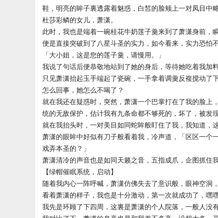
鞋，明亮的眸子裏透露着魅惑，白皙的脸颊上一对凤目中
杜莎彩鳞的女儿，萧潇。
此时，我也是端着一碗桂花牛奶莲子羹来到了萧潇身前，
便是直接突破到了八星斗圣的实力，如今看来，实力恐怕
「大小姐，这是您的莲子羹，请慢用。」
我说了句话后便恭敬地站到了她的身后，等待她吃着我加
只见萧潇抬起玉手端起了瓷碗，一手拿着调羹反複搅动了
怎么回事，她怎么不喝了？
就在我还在疑惑时，突然，萧潇一个巴掌打在了我的脸上
统的无敌保护，估计我有九条命都不够死的，坏了，被发
就在我抬头时，一对美目如同蛇眸般盯住了我，我知道，
萧潇的眼眸中好似有刀子般看着我，冷声道，「区区一个
戏弄本圣的？」
萧潇清冷的声音也是如同天籁之音，五指成爪，企图抓住
【绿帽催眠系统，启动】
随着我内心一阵呼喊，萧潇仿佛失去了意识般，眼神空洞
看着萧潇的样子，我也是十分激动，第一次就成功了，嘿
我先是环顾了下四周，这裏是萧潇的个人院落，一般人没