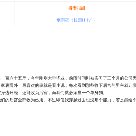
娇妻很甜
烟雨夜（校园H 1v1）
是一百六十五斤，今年刚刚大学毕业，前段时间刚被实习了三个月的公司
个家裏蹲外，最喜欢的事就是看小说，每次看到那些收下后宫的男主就让
在身边环绕，还能收为后宫，而我们就必须当一个单身狗。
他们的后宫全部收为己用。不过即便我穿越过去也没那个能力，若是能给