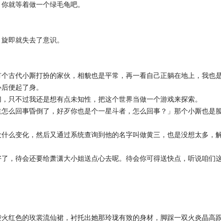
，你就等着做一个绿毛龟吧。
，旋即就失去了意识。
有个古代小厮打扮的家伙，相貌也是平常，再一看自己正躺在地上，我也
心后便起了身。
切，只不过我还是想有点未知性，把这个世界当做一个游戏来探索。
道怎么回事昏倒了，好歹你也是个一星斗者，怎么回事？」那个小厮也是
没什么变化，然后又通过系统查询到他的名字叫做黄三，也是没想太多，
好了，待会还要给萧潇大小姐送点心去呢。待会你可得送快点，听说咱们
袭火红色的玫裳流仙裙，衬托出她那玲珑有致的身材，脚踩一双火炎晶高