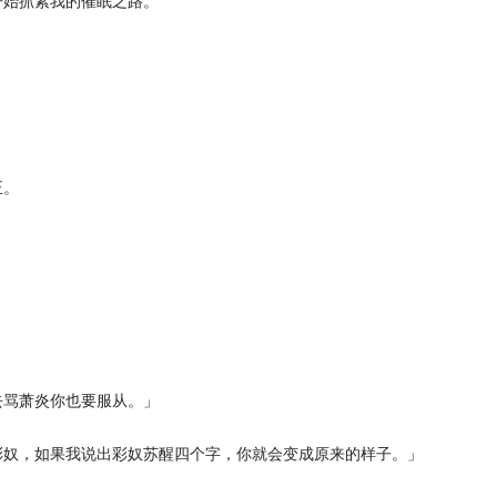
开始抓紧我的催眠之路。
正。
」
去骂萧炎你也要服从。」
彩奴，如果我说出彩奴苏醒四个字，你就会变成原来的样子。」