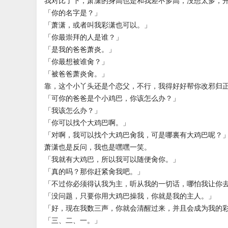
我对比了下，萧潇的身高也是和我差不多高，没想太多，
「你的名字是？」
「萧潇，或者叫我彩潇也可以。」
「你最崇拜的人是谁？」
「是我的爸爸萧炎。」
「你最想被谁肏？」
「被爸爸萧炎肏。」
靠，这个小丫头还是个恋父，不行，我得好好帮你改邪归
「可你的爸爸是个小鸡巴，你该怎么办？」
「我该怎么办？」
「你可以找个大鸡巴啊。」
「对啊，我可以找个大鸡巴肏我，可是哪裏有大鸡巴呢？
萧潇也是反问，我也是嘿嘿一笑。
「我就有大鸡巴，所以我可以随便肏你。」
「真的吗？那你赶紧肏我吧。」
「不过你必须得认我为主，听从我的一切话，哪怕我让你
「没问题，只要你用大鸡巴操我，你就是我的主人。」
「好，现在我数三声，你就会清醒过来，并且会成为我的
「三、二、一。」