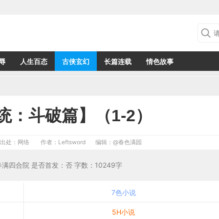
辱
人生百态
古侠玄幻
长篇连载
情色故事
统：斗破篇】（1-2）
出处：网络
作者：Leftsword
编辑：
@春色满园
于：春满四合院 是否首发：否 字数：10249字
7色小说
5H小说