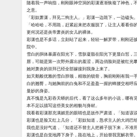
随着我一声响指，刚刚眼神空洞的彩潇逐渐恢複了神色，
之意。
「彩奴萧潇，拜见二狗主人。」彩潇一边跪下，一边磕头
「哈哈哈，不用跪，赶紧起来把衣服脱了，让主人看看你
更何况还是炎帝萧炎的女儿的裸体。
彩潇也是不多话，立刻站了起来，轻轻一解罗带，刚刚还
院中。
雪白的胴体暴露在阳光下，雪肤凝脂在阳光下更显白皙，
唇，可能是第一次野外露出的羞涩，两边俏脸则是被红光
她对萧炎的崇拜已经全部嫁接到我身上来了。
如天鹅般优雅的雪白脖颈，精致的锁骨，胸前刚刚有我一
白的翘臀，与她胸前的白兔和不足盈盈一握的蜂腰交相呼
曼妙的身姿。
真不愧是九彩吞天蟒的后代，看了这么多年的小说，哪有
本不足以描写这些美女的相貌与身材。
我看着彩潇那充满媚意的眼睛也是故作严肃道，「知道该
彩潇也是脸又红上几分，「彩奴知道，恳求主人的大鸡巴
我也是没好气道，「知道还不替主人把裤子脱下来，不准
彩潇也是自觉地蹲下身子，跪在地上，开始替我宽解衣带