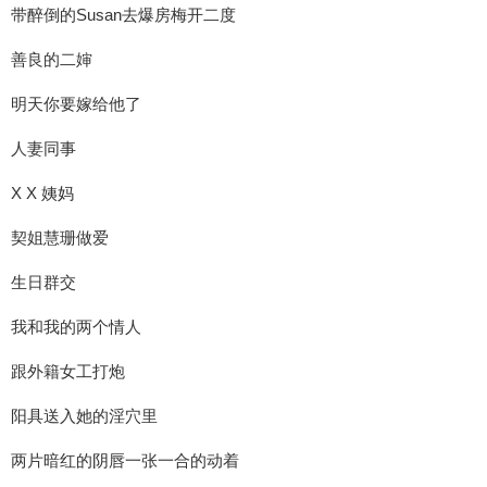
带醉倒的Susan去爆房梅开二度
善良的二婶
明天你要嫁给他了
人妻同事
X X 姨妈
契姐慧珊做爱
生日群交
我和我的两个情人
跟外籍女工打炮
阳具送入她的淫穴里
两片暗红的阴唇一张一合的动着