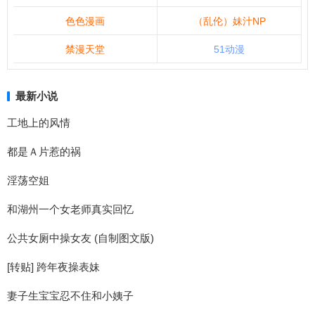
色色漫画
（乱伦）妹汁NP
禁漫天堂
51动漫
最新小说
工地上的风情
都是Ａ片惹的祸
淫荡空姐
和湖州一个女老师真实回忆
公共女厕中操女友 (自制图文版)
[转贴] 跨年夜操表妹
妻子生宝宝忍不住和小姨子