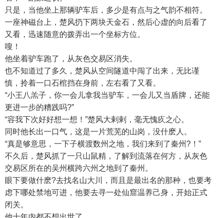
只是，当他坐上那辆驴车后，多少是有点与之气韵不相符。
一座神磁台上，楚风扔下两块天金石，然后心虚的向后看了
又看，迅速随意的拨弄出一个坐标方位。
嗖！
他坐着驴车跑了，从灰色交易区消失。
也不知道过了多久，楚风从空间隧道中闯了出来，无比谨
慎，拎着一口石棺挡在身前，左右看了又看。
“小王八羔子，你一会儿拿我当驴车，一会儿又当盾牌，还能
更进一步的糟践吗?”
“容我下次好好想一想！”楚风大剌剌，毫无愧疚之心。
同时他长出一口气，这是一片荒芜的山岗，没什麽人。
“真是够意思，一下子横渡数州之地，我们来到了秦州?！”
不久后，楚风抓了一只山鼠精，了解到流落在何方，从灰色
交易区所在的吴州横跨六州之地到了秦州。
眼下要做什麽?去找名山大川，而且是最出名的那种，也要考
虑下哪处禁地可进，他要去寻一处仙窟温养己身，开始正式
闭关。
他十年内都不想出世了。