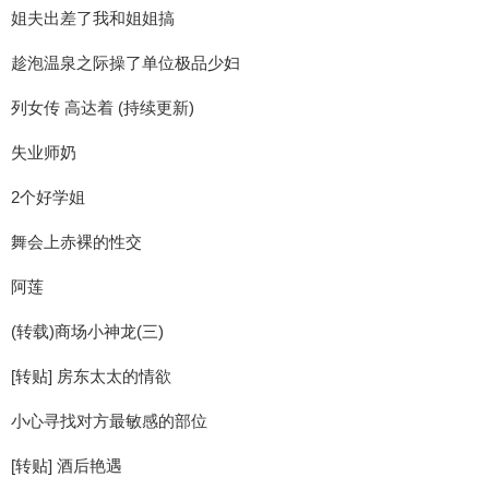
姐夫出差了我和姐姐搞
趁泡温泉之际操了单位极品少妇
列女传 高达着 (持续更新)
失业师奶
2个好学姐
舞会上赤裸的性交
阿莲
(转载)商场小神龙(三)
[转贴] 房东太太的情欲
小心寻找对方最敏感的部位
[转贴] 酒后艳遇