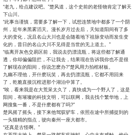
“老九，给点建议吧。”楚风道，这个史前的老怪物肯定了解天
下山川。
“此事当谨慎，需要多了解一下，试想连禁地中都多了一个阴
州，近年来黑雾滔天。漫长岁月过去后，天知道阳间有了多
大的变化，况且名山大川也是会随着地下祖脉变动而发生变
化的，昔日的名山大川不见得是当世的无上道土。”
“临离开灰色交易区前，我说去扔漂流瓶，将这些都了解通
透，你却偏偏阻拦，不让我去，结果现在告诉我你也不是很
了解现在的阳间，你说怎麽办?”楚风用力拍棺材板。
九幽不理他，开什麽玩笑，再去扔漂流瓶，它都不用回来
了，乾脆直接沉棺进那个湖泊中算了。
“唉，看来我是在大荒呆太久了，真快成为一个野人了，这是
阳间，有璀璨的科技文明，可以联网，我去找个繁华地，上
网搜集一番，不是什麽都有了吗?”
楚风摇了摇头，接下来他驾驭驴车，依照在途中所捕捉到的
一头猫精的指点，驶向秦州一座大都市。
“还真是古怪啊。”
在苍茫大地上，楚风一路驾车疾驰时，心中大有感触，他分