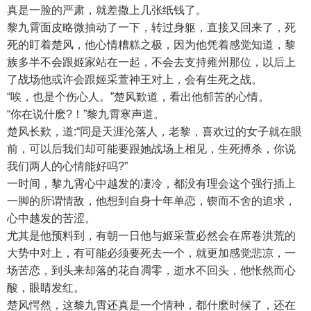
真是一脸的严肃，就差撒上几张纸钱了。
黎九霄面皮略微抽动了一下，转过身躯，直接又回来了，死
死的盯着楚风，他心情糟糕之极，因为他凭着感觉知道，黎
族多半不会跟姬家站在一起，不会去支持雍州那位，以后上
了战场他或许会跟姬采萱神王对上，会有生死之战。
“唉，也是个伤心人。”楚风歎道，看出他郁苦的心情。
“你在说什麽?！”黎九霄寒声道。
楚风长歎，道:“同是天涯沦落人，老黎，喜欢过的女子就在眼
前，可以后我们却可能要跟她战场上相见，生死搏杀，你说
我们两人的心情能好吗?”
一时间，黎九霄心中越发的凄冷，都没有理会这个强行插上
一脚的所谓情敌，他想到自身十年单恋，锲而不舍的追求，
心中越发的苦涩。
尤其是他预料到，有朝一日他与姬采萱必然会在席卷洪荒的
大势中对上，有可能必须要死去一个，就更加感觉悲凉，一
场苦恋，到头来却落的花自凋零，逝水不回头，他怅然而心
酸，眼睛发红。
楚风愕然，这黎九霄还真是一个情种，都什麽时候了，还在