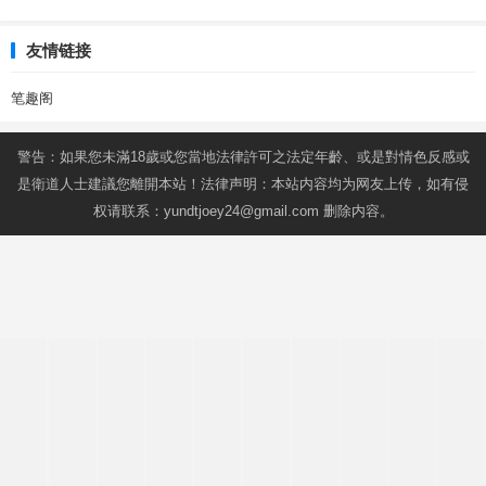
友情链接
笔趣阁
警告：如果您未滿18歲或您當地法律許可之法定年齡、或是對情色反感或
是衛道人士建議您離開本站！法律声明：本站内容均为网友上传，如有侵
权请联系：
yundtjoey24@gmail.com
删除内容。