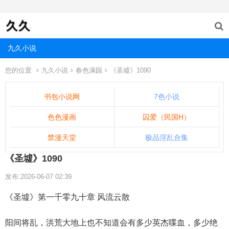
九久小说
您的位置
九久小说
春色满园
《圣墟》1090
书包小说网
7色小说
色色漫画
囚爱（民国H）
禁漫天堂
极品淫乱合集
《圣墟》1090
发布:2026-06-07 02:39
《圣墟》第一千零九十章 风流云散
阳间将乱，洪荒大地上也不知道会有多少英杰喋血，多少绝