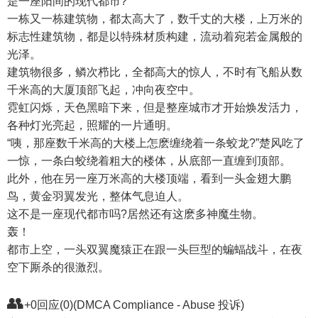
是一座阳间的现代都市?
一栋又一栋建筑物，都太高大了，数千丈的大楼，上万米的
标志性建筑物，都是以特殊材质构建，流动着宛若金属般的
光泽。
建筑物很多，鳞次栉比，全都高大的惊人，不时有飞船从数
千米高的大厦顶部飞起，冲向夜空中。
霓虹闪烁，天色黑暗下来，但是整座城市才开始焕发活力，
各种灯光亮起，照耀的一片通明。
“咦，那座数千米高的大楼上怎麽缠绕着一条蛟龙?”楚风吃了
一惊，一条白蛟绕着粗大的楼体，从底部一直缠到顶部。
此外，他在另一座万米高的大楼顶端，看到一头金翅大鹏
鸟，黄金羽翼发光，整体气息迫人。
这不是一座现代都市吗?居然还有这麽多神魔生物。
轰！
都市上空，一头双翼魔猿正在跟一头巨型的蝙蝠战斗，在夜
空下厮杀的很激烈。
👥
+0回应(0)(DMCA Compliance - Abuse 投诉)