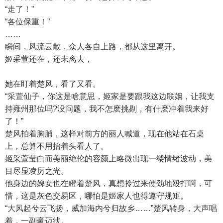
“走了！”
“各位保重！”
……
瞬间，风流云散，众人各自上路，都从这里离开。
姬采萱还在，还未离去，
她在盯着楚风，看了又看。
“采萱仙子，你这是啥意思，姬家是要跟我这边联姻，让我支
持雍州那位吗?没问题，我不怎麽挑剔，有什麽冲着我来好
了！”
楚风拍着胸脯，这样对前方的丽人喊道，现在他站在石桌
上，总算不用抬着头看人了。
姬采萱莹白而美丽绝伦的容颜上略微出现一缕情绪波动，美
目尽显凌厉之光。
他身边的婢女也在瞪着楚风，真想拎过来使劲地殴打啊，可
惜，这是灰色交易区，哪怕是姬家人也得遵守规矩。
“大风起兮云飞扬，威加海内兮归故乡……”楚风转身，大声唱
着，一副豪迈状。