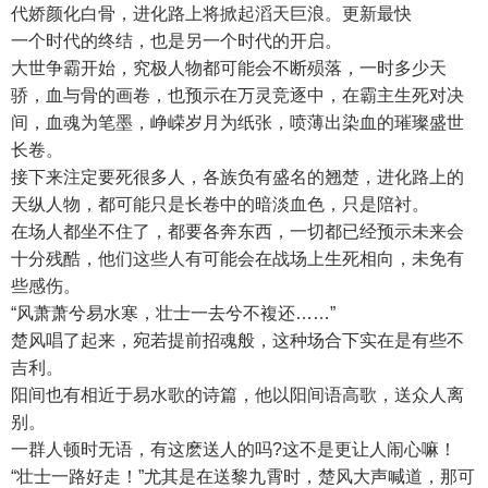
代娇颜化白骨，进化路上将掀起滔天巨浪。更新最快
一个时代的终结，也是另一个时代的开启。
大世争霸开始，究极人物都可能会不断殒落，一时多少天
骄，血与骨的画卷，也预示在万灵竞逐中，在霸主生死对决
间，血魂为笔墨，峥嵘岁月为纸张，喷薄出染血的璀璨盛世
长卷。
接下来注定要死很多人，各族负有盛名的翘楚，进化路上的
天纵人物，都可能只是长卷中的暗淡血色，只是陪衬。
在场人都坐不住了，都要各奔东西，一切都已经预示未来会
十分残酷，他们这些人有可能会在战场上生死相向，未免有
些感伤。
“风萧萧兮易水寒，壮士一去兮不複还……”
楚风唱了起来，宛若提前招魂般，这种场合下实在是有些不
吉利。
阳间也有相近于易水歌的诗篇，他以阳间语高歌，送众人离
别。
一群人顿时无语，有这麽送人的吗?这不是更让人闹心嘛！
“壮士一路好走！”尤其是在送黎九霄时，楚风大声喊道，那可