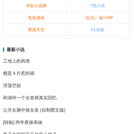
书包小说网
7色小说
色色漫画
（乱伦）妹汁NP
禁漫天堂
51动漫
最新小说
工地上的风情
都是Ａ片惹的祸
淫荡空姐
和湖州一个女老师真实回忆
公共女厕中操女友 (自制图文版)
[转贴] 跨年夜操表妹