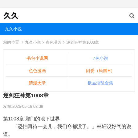
九久小说
您的位置
九久小说
春色满园
逆剑狂神第1008章
书包小说网
7色小说
色色漫画
囚爱（民国H）
禁漫天堂
极品淫乱合集
逆剑狂神第1008章
发布:2026-05-16 02:39
第1008章 邪门的地下世界
「恐怕再待一会儿，我们命都没了。」林轩没好气的说
道。