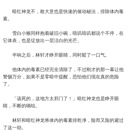
暗红神龙不，敢大意也是快速的催动秘法，排除体内毒
素。
雪白小猴同样抱着破旧小碗，唔叽唔叽都说个不停，在
它体表，也是绽放出一层洁白的光芒。
半响之后，林轩才睁开眼睛，同时鬆了一口气。
他体内的毒素已经完全清除了，不过刚才的那一幕让他
警惕万分，如果不是零暗中提醒，恐怕他们现在真的危险
了。
「该死的，这地方太邪门了！」暗红神龙也是睁开眼
睛，不断的嘀咕。
林轩和暗红神龙将体内的毒素排乾净，险而又险的避过
了这一劫。