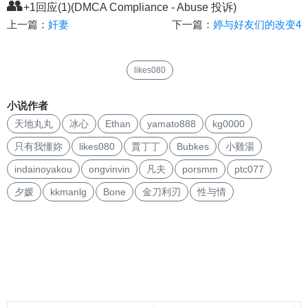
👥
+1回应(1)(DMCA Compliance - Abuse 投诉)
上一篇：
奸妻
下一篇：
婷与好友们的改变4
likes080
小说作者
天地丸丸
冰心
Ethan
yamato888
kg0000
只有我懂妳
likes080
賈丁丁
Bubkes
小雞湯
indainoyakou
ongvinvin
凡夫
porsmm
ptc077
夕媛
kkmanlg
Bone
金刀利刃
性与情