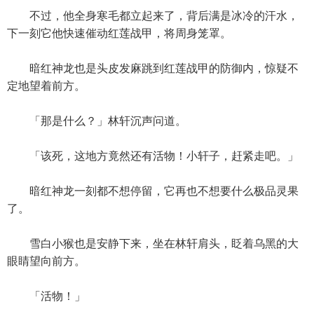
不过，他全身寒毛都立起来了，背后满是冰冷的汗水，
下一刻它他快速催动红莲战甲，将周身笼罩。
暗红神龙也是头皮发麻跳到红莲战甲的防御内，惊疑不
定地望着前方。
「那是什么？」林轩沉声问道。
「该死，这地方竟然还有活物！小轩子，赶紧走吧。」
暗红神龙一刻都不想停留，它再也不想要什么极品灵果
了。
雪白小猴也是安静下来，坐在林轩肩头，眨着乌黑的大
眼睛望向前方。
「活物！」