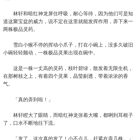
林轩和暗红神龙屏住呼吸，耐心等待，因为他们可是知
道这聚宝盆的威力，说不定在这里就能发挥作用，弄下来一
两株极品灵药。
雪白小猴不停的挥动小爪子，打在小碗上，没多久破旧
小碗轻轻颤动，一株极品灵果出现在碗中。
这是一株一丈高的灵药，枝叶碧绿，散发着无限生机，
在那树枝之上，有着四个灵果，晶莹剔透，带着浓浓的香
气。
「真的弄到啦！」
林轩瞪大了眼睛，而暗红神龙张着大嘴，都咧到耳根子
了，口水不断地往下流。
「发了，这次真的发了！小不点儿，赶紧在弄几株。」