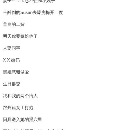
妻子生宝宝忍不住和小姨子
带醉倒的Susan去爆房梅开二度
善良的二婶
明天你要嫁给他了
人妻同事
X X 姨妈
契姐慧珊做爱
生日群交
我和我的两个情人
跟外籍女工打炮
阳具送入她的淫穴里