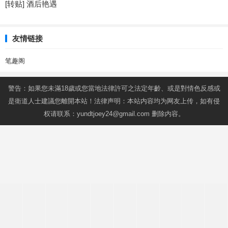
[转贴] 酒后艳遇
友情链接
笔趣阁
警告：如果您未滿18歲或您當地法律許可之法定年齡、或是對情色反感或
是衛道人士建議您離開本站！法律声明：本站内容均为网友上传，如有侵
权请联系：
yundtjoey24@gmail.com
删除内容。