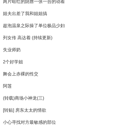
两片暗红的阴唇一张一合的动着
姐夫出差了我和姐姐搞
趁泡温泉之际操了单位极品少妇
列女传 高达着 (持续更新)
失业师奶
2个好学姐
舞会上赤裸的性交
阿莲
(转载)商场小神龙(三)
[转贴] 房东太太的情欲
小心寻找对方最敏感的部位