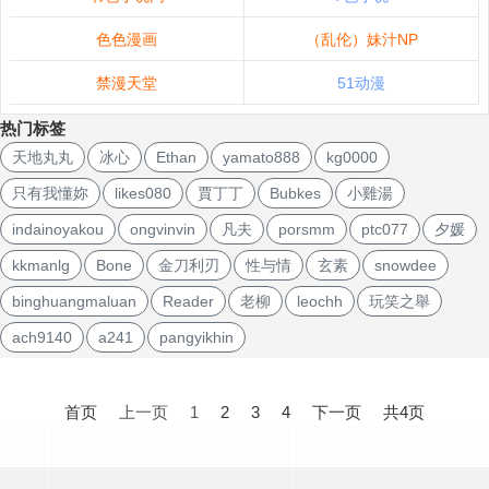
色色漫画
（乱伦）妹汁NP
禁漫天堂
51动漫
热门标签
天地丸丸
冰心
Ethan
yamato888
kg0000
只有我懂妳
likes080
賈丁丁
Bubkes
小雞湯
indainoyakou
ongvinvin
凡夫
porsmm
ptc077
夕媛
kkmanlg
Bone
金刀利刃
性与情
玄素
snowdee
binghuangmaluan
Reader
老柳
leochh
玩笑之舉
ach9140
a241
pangyikhin
文
章
首页
上一页
1
2
3
4
下一页
共4页
导
航