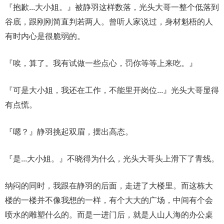
『抱歉...大小姐。』被静羽这样数落，光头大哥一整个低落到
谷底，跟刚刚简直判若两人。曾听人家说过，身材魁梧的人
有时内心是很脆弱的。
『唉，算了。我有试做一些点心，罚你等等上来吃。』
『可是大小姐，我还在工作，不能里开岗位...』光头大哥显得
有点慌。
『嗯？』静羽挑起双眉，摆出高态。
『是...大小姐。』不晓得为什么，光头大哥头上滑下了青线。
纳闷的同时，我跟在静羽的后面，走进了大楼里。而这栋大
楼的一楼并不像我想的一样，有个大大的广场，中间有个会
喷水的雕塑什么的。而是一进门后，就是人山人海的办公桌