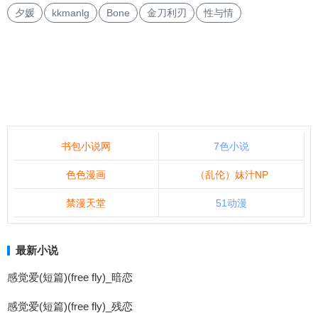
夕媛
kkmanlg
Bone
金刀利刃
性与情
书包小说网
7色小说
色色漫画
（乱伦）妹汁NP
禁漫天堂
51动漫
最新小说
感觉爱(短篇)(free fly)_暗恋
感觉爱(短篇)(free fly)_残恋