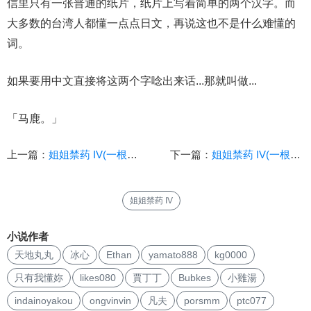
信里只有一张普通的纸片，纸片上写着简单的两个汉字。而
大多数的台湾人都懂一点点日文，再说这也不是什么难懂的
词。
如果要用中文直接将这两个字唸出来话...那就叫做...
「马鹿。」
上一篇：
姐姐禁药 IV(一根羽毛)_-NO.13-高级土产
下一篇：
姐姐禁药 IV(一根羽毛)_-NO.15-探监(下)
姐姐禁药 IV
小说作者
天地丸丸
冰心
Ethan
yamato888
kg0000
只有我懂妳
likes080
賈丁丁
Bubkes
小雞湯
indainoyakou
ongvinvin
凡夫
porsmm
ptc077