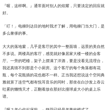
『喔，这样啊。』通常面对别人的炫耀，只要淡定的回应就
好。
「叮！」电梯到达目的地时我才了解，用电梯门当大门，是
多么奢侈的事。
大大的落地窗，几乎是客厅的其中一整面墙，远景的美自然
不多说。两楼高的客厅，感觉就好像居家大楼一楼的会客
厅。一旁的吧檯，架子上摆满了洋酒，要是没看见流理台，
我还真猜不到那是个小厨房。这个客厅的每个角落都有花
瓶，每个花瓶插的花也都不一样。正当我还想说这个空间典
雅就算了连空气都有悦耳音乐的同时，那坐在白沙发上吞云
吐雾的懒惰天才，正翻着放在那好比撞球桌大小的桌上乐
谱。
『喔？老公你起床啦。』静羽已经是老妻的模式了。