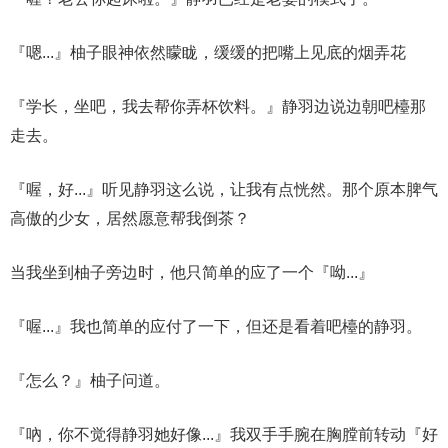
『嗯...』柚子眼神依然矇眬，缓缓的把嘴上见底的烟弄花
『学长，坐吧，我去帮你弄杯饮料。』静羽边说边朝吧檯那
走去。
『喔，好...』听见静羽这么说，让我有点恍然。那个原本脾气
高傲的少女，居然愿意帮我倒茶？
当我坐到柚子旁边时，他只简单的应了一个『呦...』
『喔...』我也简单的应付了一下，但还是看着吧檯的静羽。
『怎么？』柚子问道。
『吶，你不觉得静羽她好像...』我双手手腕在胸膛前转动『好