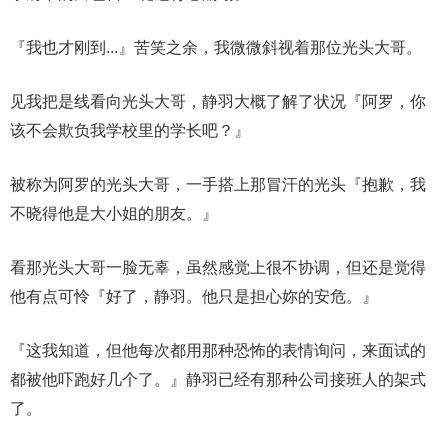
『我也才刚到...』苦笑之余，我微微斜视着那位光头大哥。
见我把是线看向光头大哥，静羽大概了解了状况『阿罗，你
该不会欺负我学校里的学长吧？』
被称为阿罗的光头大哥，一手搭上那冒汗的光头『抱歉，我
不晓得他是大小姐的朋友。』
看那光头大哥一脸无辜，虽然感觉上很不协调，但还是觉得
他有点可怜『好了，静羽。他只是担心妳的安危。』
『这我知道，但他每次都用那种恐怖的表情询问，来面试的
都被他吓跑好几个了。』静羽已经有那种公司接班人的架式
了。