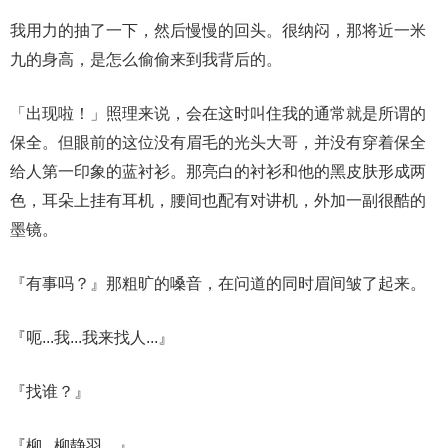
我用力的抽了一下，然后慢慢的回头。很纳闷，那将近一米
九的身高，是怎么偷偷来到我背后的。
「出现啦！」照理来说，会在这时叫住我的通常就是所谓的
保全。但眼前的这位没有眉毛的光头大哥，并没有穿着保全
给人第一印象的蓝衬衫。那亮白的衬衫和他的黑皮肤形成两
色，耳朵上挂有耳机，腰间也配有对讲机，外加一副很酷的
墨镜。
『有事吗？』那粗旷的嗓音，在问道的同时眉间皱了起来。
『呃...我...我来找人...』
『找谁？』
『柳...柳静羽。』