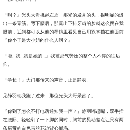
『啊？』光头大哥挑起左眉，那光的发亮的头，很明显的爆
出一条青筋。弯下腰后，那露出下排牙齿的脸就这么摆在我
眼前，近到都可以从他的墨镜里看见自己用双掌挡在他面前
『你小子是大小姐的什么人啊？』
『呃...我...我是她的...』我被那气势压的整个人不停的往后
仰。
『学长！』大门那传来的声音，正是静羽。
见静羽朝我跑了过来，那位光头大哥呆然了。
『你到了怎么不打电话通知我一声？』静羽嘟起嘴，双手插
在腰际。轻轻剁了一下脚的同时，胸前的晃动差点让只有两
条肩带的白色雷丝花边背心崩塌。