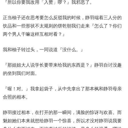
『所以你要我改用「入赘」啰？』我邪恶了。
正当柚子还在思考要怎么反驳我的时候，静羽端着三人分的
饮品和一些形状不太规则的饼乾朝我们走来『怎么了？你们
两个男人干嘛这样互相对看？』
我和柚子转过头，一同说道『没什么。』
『那姐姐大人说学长要带来给我的东西是？』静羽自讨没趣
的坐到我们对面。
『喔！对。』我拿起袋子，从中先拿出了那本枫和静羽母亲
合照的相本。
静羽接过相本，在打开的那一瞬间，满脸的惊讶与欢喜。而
魅妲她们本来就想给静羽一个惊喜，所以才没对静羽说我要