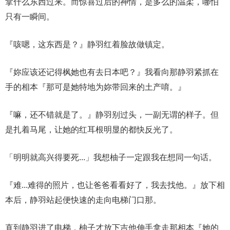
拿什么东西过来。而惊喜过后的神情，是多么的温柔，哪怕
只有一瞬间。
『咳嗯，这东西是？』静羽红着脸故做镇定。
『妳应该还记得枫她也有去日本吧？』我看向那静羽紧抓在
手的相本『那可是她特地为妳带回来的土产唷。』
『嘛，还不错就是了。』静羽别过头，一副无谓的样子。但
是扎着马尾，让她的红耳根明显的都快反光了。
「明明就高兴得要死...」我想柚子一定跟我在想同一句话。
『难...难得的照片，也让爸爸看看好了，我去找他。』放下相
本后，静羽站起便快速的走向电梯门口那。
直到静羽进了电梯，柚子才放下吉他伸手拿走那相本『她的