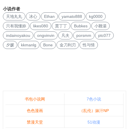
小说作者
天地丸丸
冰心
Ethan
yamato888
kg0000
只有我懂妳
likes080
賈丁丁
Bubkes
小雞湯
indainoyakou
ongvinvin
凡夫
porsmm
ptc077
夕媛
kkmanlg
Bone
金刀利刃
性与情
书包小说网
7色小说
色色漫画
（乱伦）妹汁NP
禁漫天堂
51动漫