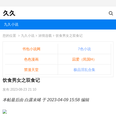
九久小说
您的位置
九久小说
浓情连载
饮食男女之双食记
书包小说网
7色小说
色色漫画
囚爱（民国H）
禁漫天堂
极品淫乱合集
饮食男女之双食记
发布:2023-08-23 21:10
本帖最后由 白露未晞 于 2023-04-09 15:58 编辑